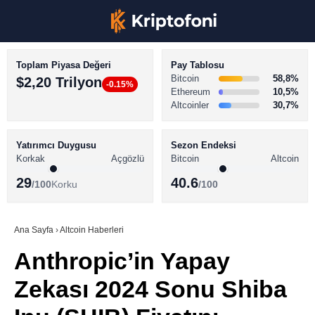
Toplam Piyasa Değeri
Pay Tablosu
Bitcoin
58,8%
$2,20 Trilyon
-0.15%
Ethereum
10,5%
Altcoinler
30,7%
KRİPTO PARA HABERLERİ
Facebook
BİTCOİN HABERLERİ
Yatırımcı Duygusu
Sezon Endeksi
Korkak
Açgözlü
Bitcoin
Altcoin
ALTCOİN HABERLERİ
29
40.6
/100
Korku
/100
AKADEMİ
Instagram
SÖZLÜK
Ana Sayfa
›
Altcoin Haberleri
Anthropic’in Yapay
Youtube
Zekası 2024 Sonu Shiba
TikTok