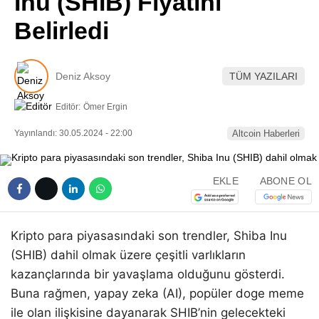
Inu (SHIB) Fiyatını
Pinterest
Belirledi
LinkedIn
Deniz Aksoy
TÜM YAZILARI
Telegram
Editör:
Ömer Ergin
Yayınlandı: 30.05.2024 - 22:00
Altcoin Haberleri
EKLE
ABONE OL
Kripto para piyasasındaki son trendler, Shiba Inu
(SHIB) dahil olmak üzere çeşitli varlıkların
kazançlarında bir yavaşlama olduğunu gösterdi.
Buna rağmen, yapay zeka (AI), popüler doge meme
ile olan ilişkisine dayanarak SHIB’nin gelecekteki