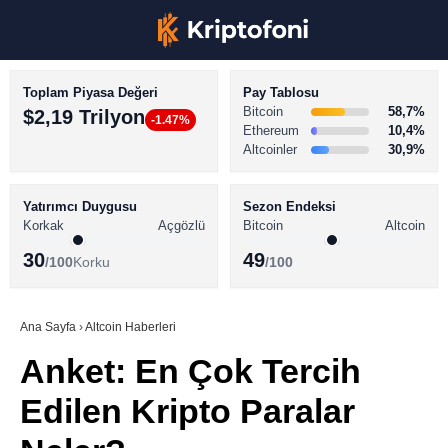
Toplam Piyasa Değeri
Pay Tablosu
Bitcoin
58,7%
$2,19 Trilyon
-1.47%
Ethereum
10,4%
Altcoinler
30,9%
KRİPTO PARA HABERLERİ
Facebook
BİTCOİN HABERLERİ
Yatırımcı Duygusu
Sezon Endeksi
Korkak
Açgözlü
Bitcoin
Altcoin
ALTCOİN HABERLERİ
30
49
/100
Korku
/100
AKADEMİ
Instagram
SÖZLÜK
Ana Sayfa
›
Altcoin Haberleri
Anket: En Çok Tercih
Youtube
Edilen Kripto Paralar
TikTok