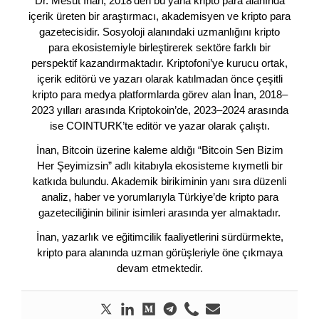
Dr. Mesut İnan, 2018’den bu yana kripto para alanında
içerik üreten bir araştırmacı, akademisyen ve kripto para
gazetecisidir. Sosyoloji alanındaki uzmanlığını kripto
para ekosistemiyle birleştirerek sektöre farklı bir
perspektif kazandırmaktadır. Kriptofoni’ye kurucu ortak,
içerik editörü ve yazarı olarak katılmadan önce çeşitli
kripto para medya platformlarda görev alan İnan, 2018–
2023 yılları arasında Kriptokoin’de, 2023–2024 arasında
ise COINTURK’te editör ve yazar olarak çalıştı.
İnan, Bitcoin üzerine kaleme aldığı “Bitcoin Sen Bizim
Her Şeyimizsin” adlı kitabıyla ekosisteme kıymetli bir
katkıda bulundu. Akademik birikiminin yanı sıra düzenli
analiz, haber ve yorumlarıyla Türkiye’de kripto para
gazeteciliğinin bilinir isimleri arasında yer almaktadır.
İnan, yazarlık ve eğitimcilik faaliyetlerini sürdürmekte,
kripto para alanında uzman görüşleriyle öne çıkmaya
devam etmektedir.