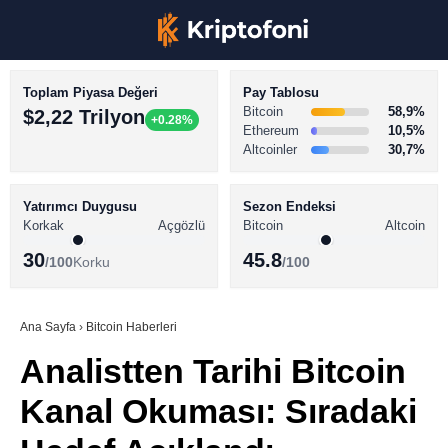
Toplam Piyasa Değeri
Pay Tablosu
Bitcoin
58,9%
$2,22 Trilyon
+0.28%
Ethereum
10,5%
Altcoinler
30,7%
KRİPTO PARA HABERLERİ
Facebook
BİTCOİN HABERLERİ
Yatırımcı Duygusu
Sezon Endeksi
Korkak
Açgözlü
Bitcoin
Altcoin
ALTCOİN HABERLERİ
30
45.8
/100
Korku
/100
AKADEMİ
Instagram
SÖZLÜK
Ana Sayfa
›
Bitcoin Haberleri
Analistten Tarihi Bitcoin
Youtube
Kanal Okuması: Sıradaki
TikTok