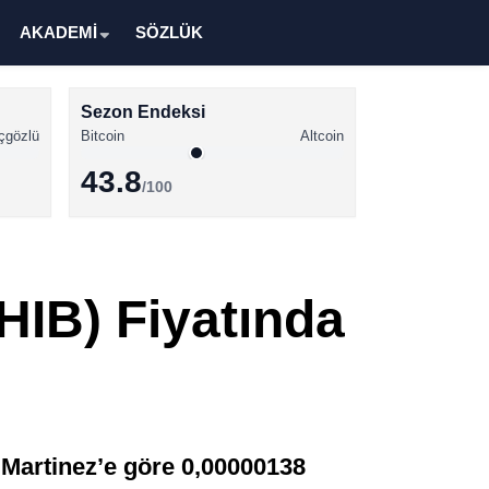
AKADEMİ
SÖZLÜK
Sezon Endeksi
çgözlü
Bitcoin
Altcoin
43.8
/100
Kripto Para Haberleri
Bitcoin Haberleri
HIB) Fiyatında
Altcoin Haberleri
Ethereum Haberleri
Solana Haberleri
XRP Haberleri
i Martinez’e göre 0,00000138
Memecoin Haberleri