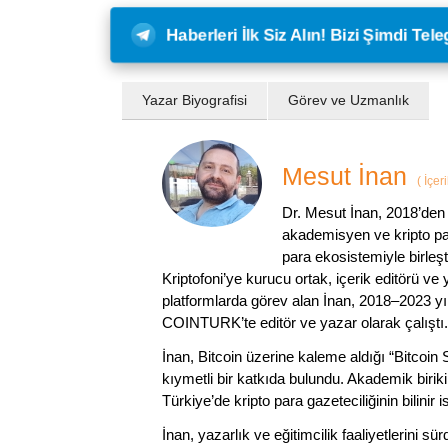
Haberleri İlk Siz Alın! Bizi Şimdi Te
Yazar Biyografisi
Görev ve Uzmanlık
Mesut İnan
(
İçer
Dr. Mesut İnan, 2018’den 
akademisyen ve kripto par
para ekosistemiyle birleşt
Kriptofoni’ye kurucu ortak, içerik editörü ve
platformlarda görev alan İnan, 2018–2023 yı
COINTURK’te editör ve yazar olarak çalıştı.
İnan, Bitcoin üzerine kaleme aldığı “Bitcoin
kıymetli bir katkıda bulundu. Akademik birik
Türkiye’de kripto para gazeteciliğinin bilinir 
İnan, yazarlık ve eğitimcilik faaliyetlerini 