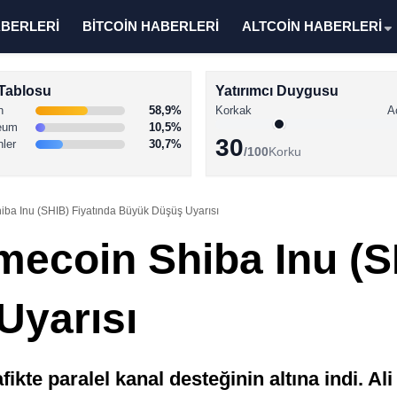
ABERLERİ
BİTCOİN HABERLERİ
ALTCOİN HABERLERİ
Tablosu
Yatırımcı Duygusu
n
58,9%
Korkak
A
eum
10,5%
30
nler
30,7%
/100
Korku
iba Inu (SHIB) Fiyatında Büyük Düşüş Uyarısı
mecoin Shiba Inu (S
Uyarısı
ikte paralel kanal desteğinin altına indi. Al