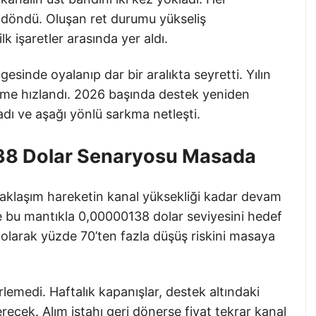
i döndü. Oluşan ret durumu yükseliş
k işaretler arasında yer aldı.
esinde oyalanıp dar bir aralıkta seyretti. Yılın
ilme hızlandı. 2026 başında destek yeniden
adı ve aşağı yönlü sarkma netleşti.
138 Dolar Senaryosu Masada
 yaklaşım hareketin kanal yüksekliği kadar devam
e bu mantıkla 0,00000138 dolar seviyesini hedef
ık olarak yüzde 70’ten fazla düşüş riskini masaya
rlemedi. Haftalık kapanışlar, destek altındaki
recek. Alım iştahı geri dönerse fiyat tekrar kanal