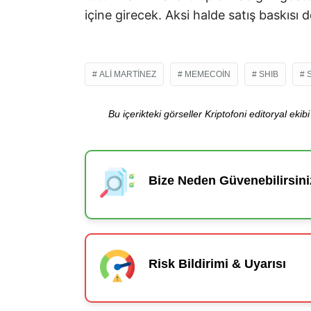
içine girecek. Aksi halde satış baskısı 
ALI MARTINEZ
MEMECOIN
SHIB
Bu içerikteki görseller Kriptofoni editoryal ek
Bize Neden Güvenebilirsini
Risk Bildirimi & Uyarısı