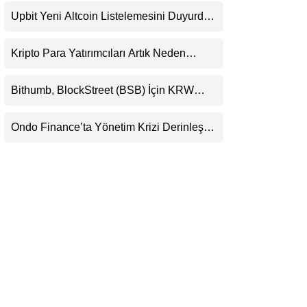
Beklentisini Bozabilir
LinkedIn
Upbit Yeni Altcoin Listelemesini Duyurdu:
KRW, BTC ve USDT Paritelerinde İşlem
Görecek
Telegram
Kripto Para Yatırımcıları Artık Neden
Evlerinde Hedef Alınıyor?
Bithumb, BlockStreet (BSB) İçin KRW
İşlem Çifti Desteği Duyurdu
Ondo Finance’ta Yönetim Krizi Derinleşti:
Milyarlarca Dolarlık Tokenizasyon Devinin
Kontrolü Mahkemeye Taşındı