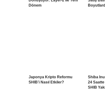
Dönüşüyor: Layer-2 ile Yeni
Satış Ba
Dönem
Boyutlar
Japonya Kripto Reformu
Shiba Inu
SHIB’i Nasıl Etkiler?
24 Saatte
SHIB Yakı