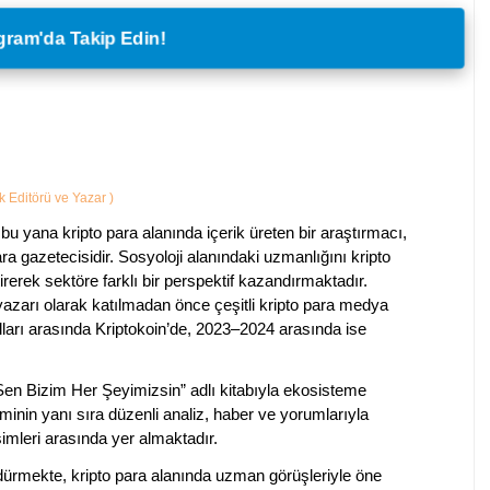
legram'da Takip Edin!
ik Editörü ve Yazar
)
bu yana kripto para alanında içerik üreten bir araştırmacı,
a gazetecisidir. Sosyoloji alanındaki uzmanlığını kripto
irerek sektöre farklı bir perspektif kazandırmaktadır.
 yazarı olarak katılmadan önce çeşitli kripto para medya
lları arasında Kriptokoin’de, 2023–2024 arasında ise
 Sen Bizim Her Şeyimizsin” adlı kitabıyla ekosisteme
iminin yanı sıra düzenli analiz, haber ve yorumlarıyla
isimleri arasında yer almaktadır.
sürdürmekte, kripto para alanında uzman görüşleriyle öne