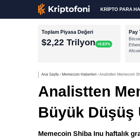
KRİPTO PARA H
Toplam Piyasa Değeri
Pay 
Bitcoi
$2,22 Trilyon
+0.83%
Ether
Altcoi
Ana Sayfa
›
Memecoin Haberleri
›
Analistten Memecoin Sh
Analistten Me
Büyük Düşüş 
Memecoin Shiba Inu haftalık graf