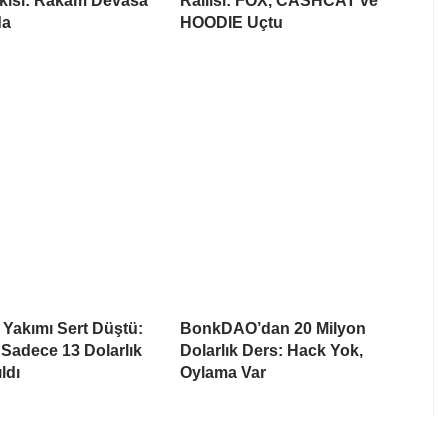
skısı: Rakam Devasa
Rallisi: FOX, CASHCAT ve
da
HOODIE Uçtu
 Yakımı Sert Düştü:
BonkDAO’dan 20 Milyon
 Sadece 13 Dolarlık
Dolarlık Ders: Hack Yok,
ldı
Oylama Var