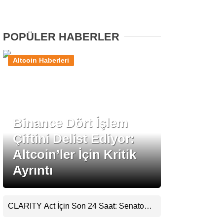
Stablecoin Haberleri
POPÜLER HABERLER
Altcoin Haberleri
Facebook
Binance Dört İşlem
Instagram
Çiftini Delist Ediyor:
Youtube
Altcoin’ler İçin Kritik
Ayrıntı
TikTok
Pinterest
CLARITY Act İçin Son 24 Saat: Senato
Matematiği Kripto Para Piyasasının