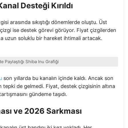
Kanal Desteği Kırıldı
izgisi arasında sıkıştığı dönemlerde oluştu. Üst
lt çizgi ise destek görevi görüyor. Fiyat çizgilerden
a uzun soluklu bir hareket ihtimali artacak.
’te Paylaştığı Shiba Inu Grafiği
u
son yıllarda bu kanalın içinde kaldı. Ancak son
n tepki de gelmedi. Fiyat, destek çizgisinin altına
 tartışmasını gündeme taşıdı.
ması ve 2026 Sarkması
analın üst bandını iki kez yokladı. Her