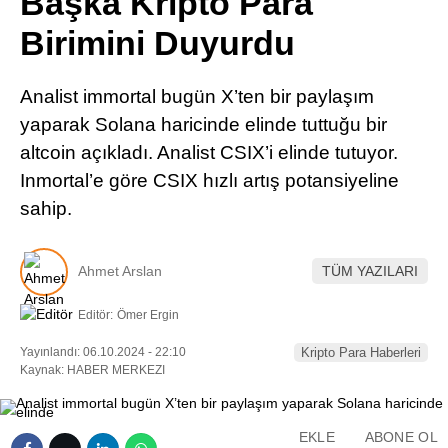
Başka Kripto Para
Pinterest
Birimini Duyurdu
LinkedIn
Analist immortal bugün X’ten bir paylaşım
yaparak Solana haricinde elinde tuttuğu bir
Telegram
altcoin açıkladı. Analist CSIX’i elinde tutuyor.
Inmortal’e göre CSIX hızlı artış potansiyeline
sahip.
Ahmet Arslan
TÜM YAZILARI
Editör:
Ömer Ergin
Yayınlandı: 06.10.2024 - 22:10
Kripto Para Haberleri
Kaynak: HABER MERKEZI
EKLE
ABONE OL