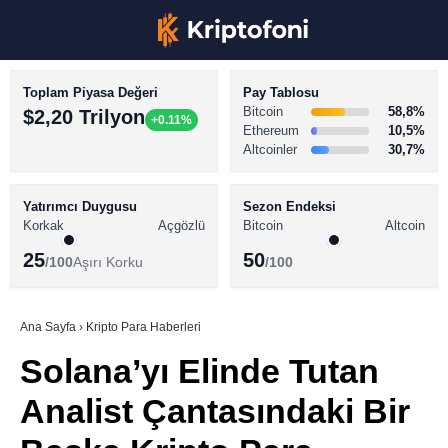
Toplam Piyasa Değeri
Pay Tablosu
Bitcoin
58,8%
$2,20 Trilyon
+0.11%
Ethereum
10,5%
Altcoinler
30,7%
KRİPTO PARA HABERLERİ
Facebook
BİTCOİN HABERLERİ
Yatırımcı Duygusu
Sezon Endeksi
Korkak
Açgözlü
Bitcoin
Altcoin
ALTCOİN HABERLERİ
25
50
/100
Aşırı Korku
/100
AKADEMİ
Instagram
SÖZLÜK
Ana Sayfa
›
Kripto Para Haberleri
Solana’yı Elinde Tutan
Youtube
Analist Çantasındaki Bir
TikTok