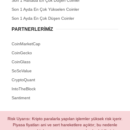
Son 1 Haftada En Çok Düşen Coinler
Son 1 Ayda En Çok Yükselen Coinler
Son 1 Ayda En Çok Düşen Coinler
PARTNERLERIMIZ
CoinMarketCap
CoinGecko
CoinGlass
SoSoValue
CryptoQuant
IntoTheBlock
Santiment
Risk Uyarısı: Kripto paralarla yapılan işlemler yüksek risk içerir.
Piyasa fiyatları ani ve sert hareketlere açıktır; bu nedenle