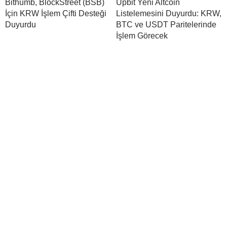
Bithumb, BlockStreet (BSB)
Upbit Yeni Altcoin
İçin KRW İşlem Çifti Desteği
Listelemesini Duyurdu: KRW,
Duyurdu
BTC ve USDT Paritelerinde
İşlem Görecek