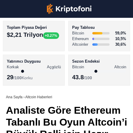
Toplam Piyasa Değeri
Pay Tablosu
Bitcoin
59,0%
$2,21 Trilyon
+0.27%
Ethereum
10,5%
Altcoinler
30,6%
KRİPTO PARA HABERLERİ
Facebook
BİTCOİN HABERLERİ
Yatırımcı Duygusu
Sezon Endeksi
Korkak
Açgözlü
Bitcoin
Altcoin
ALTCOİN HABERLERİ
29
43.8
/100
Korku
/100
AKADEMİ
Instagram
SÖZLÜK
Ana Sayfa
›
Altcoin Haberleri
Analiste Göre Ethereum
Youtube
Tabanlı Bu Oyun Altcoin’i
TikTok