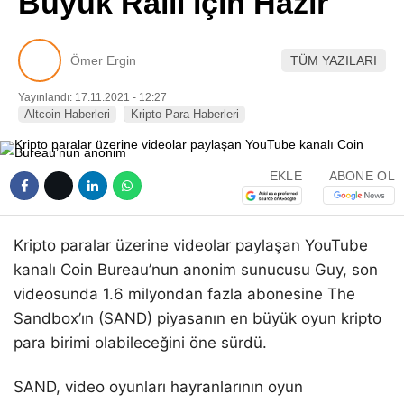
Büyük Ralli için Hazır
Pinterest
Ömer Ergin
TÜM YAZILARI
LinkedIn
Yayınlandı: 17.11.2021 - 12:27
Altcoin Haberleri
Kripto Para Haberleri
Telegram
EKLE
ABONE OL
Kripto paralar üzerine videolar paylaşan YouTube
kanalı Coin Bureau’nun anonim sunucusu Guy, son
videosunda 1.6 milyondan fazla abonesine The
Sandbox’ın (SAND) piyasanın en büyük oyun kripto
para birimi olabileceğini öne sürdü.
SAND, video oyunları hayranlarının oyun