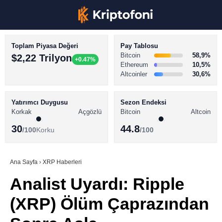
Toplam Piyasa Değeri
Pay Tablosu
Bitcoin
58,9%
$2,22 Trilyon
+0.47%
Ethereum
10,5%
Altcoinler
30,6%
KRİPTO PARA HABERLERİ
Facebook
BİTCOİN HABERLERİ
Yatırımcı Duygusu
Sezon Endeksi
Korkak
Açgözlü
Bitcoin
Altcoin
ALTCOİN HABERLERİ
30
44.8
/100
Korku
/100
AKADEMİ
Instagram
SÖZLÜK
Ana Sayfa
›
XRP Haberleri
Analist Uyardı: Ripple
Youtube
(XRP) Ölüm Çaprazından
TikTok