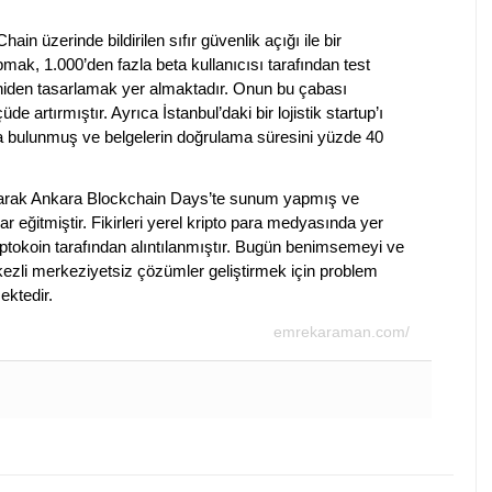
in üzerinde bildirilen sıfır güvenlik açığı ile bir
mak, 1.000’den fazla beta kullanıcısı tarafından test
yeniden tasarlamak yer almaktadır. Onun bu çabası
 artırmıştır. Ayrıca İstanbul’daki bir lojistik startup’ı
da bulunmuş ve belgelerin doğrulama süresini yüzde 40
olarak Ankara Blockchain Days’te sunum yapmış ve
ar eğitmiştir. Fikirleri yerel kripto para medyasında yer
ptokoin tarafından alıntılanmıştır. Bugün benimsemeyi ve
merkezli merkeziyetsiz çözümler geliştirmek için problem
ktedir.
emrekaraman.com/