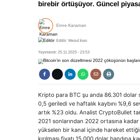
birebir örtüşüyor. Güncel piyasa
Emre Karaman
Editör:
Mesut İnan
Yayınlandı: 25.11.2025 - 23:53
Kripto para BTC şu anda 86.301 dolar 
0,5 geriledi ve haftalık kaybını %9,6 s
artık %23 oldu. Analist CryptoBullet t
2021 sonlarından 2022 ortasına kadar
yükselen bir kanal içinde hareket etti
kırılması fiyatı 15.000 dolar bandına 