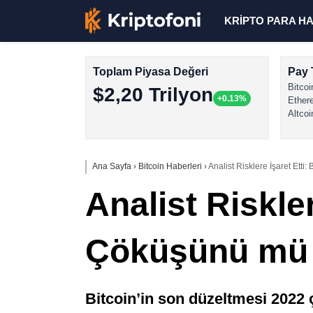
KRİPTO PARA H
Toplam Piyasa Değeri
Pay 
Bitcoi
$2,20 Trilyon
+0.13%
Ether
Altcoi
Ana Sayfa
›
Bitcoin Haberleri
›
Analist Risklere İşaret Etti
Analist Riskler
Çöküşünü mü 
Bitcoin’in son düzeltmesi 2022 