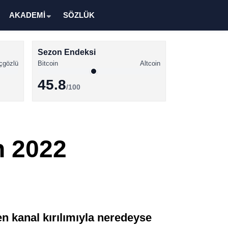
AKADEMİ
SÖZLÜK
Sezon Endeksi
çgözlü
Bitcoin
Altcoin
45.8
/100
Kripto Para Haberleri
Bitcoin Haberleri
in 2022
Altcoin Haberleri
Ethereum Haberleri
Solana Haberleri
XRP Haberleri
n kanal kırılımıyla neredeyse
Memecoin Haberleri