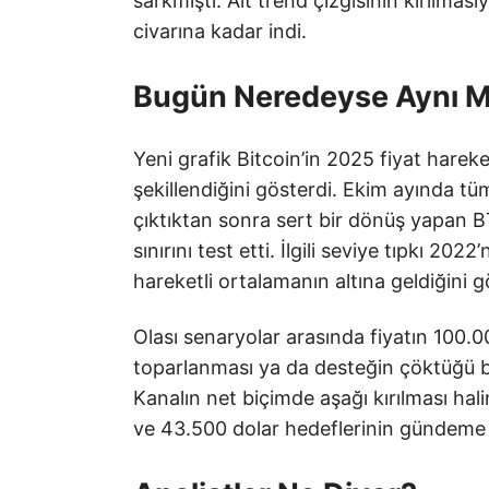
sarkmıştı. Alt trend çizgisinin kırılmas
civarına kadar indi.
Bugün Neredeyse Aynı M
Yeni grafik Bitcoin’in 2025 fiyat hareke
şekillendiğini gösterdi. Ekim ayında tü
çıktıktan sonra sert bir dönüş yapan B
sınırını test etti. İlgili seviye tıpkı 20
hareketli ortalamanın altına geldiğini g
Olası senaryolar arasında fiyatın 100.
toparlanması ya da desteğin çöktüğü b
Kanalın net biçimde aşağı kırılması hali
ve 43.500 dolar hedeflerinin gündeme ge