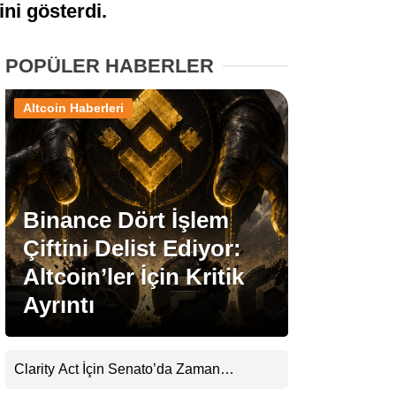
ini gösterdi.
Stablecoin Haberleri
POPÜLER HABERLER
Altcoin Haberleri
Facebook
Binance Dört İşlem
Instagram
Çiftini Delist Ediyor:
Youtube
Altcoin’ler İçin Kritik
Ayrıntı
TikTok
Pinterest
Clarity Act İçin Senato’da Zaman
Daralıyor