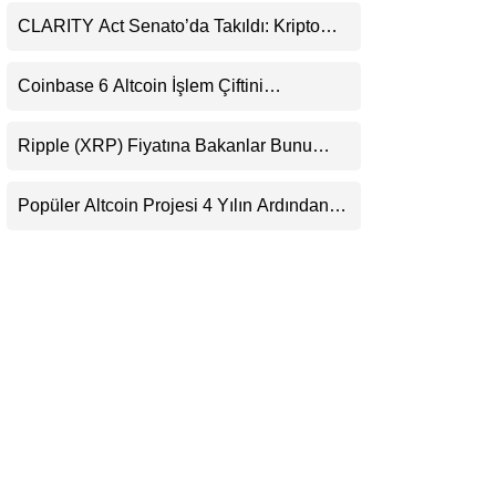
LinkedIn
CLARITY Act Senato’da Takıldı: Kripto
Para Piyasası 2027’yi Fiyatlıyor
Telegram
Coinbase 6 Altcoin İşlem Çiftini
Durduracak
Ripple (XRP) Fiyatına Bakanlar Bunu
Kaçırıyor: Evernorth’tan Dikkat Çeken
Uyarı
Popüler Altcoin Projesi 4 Yılın Ardından
Kapanıyor: Kullanıcılara 21 Ağustos
Uyarısı