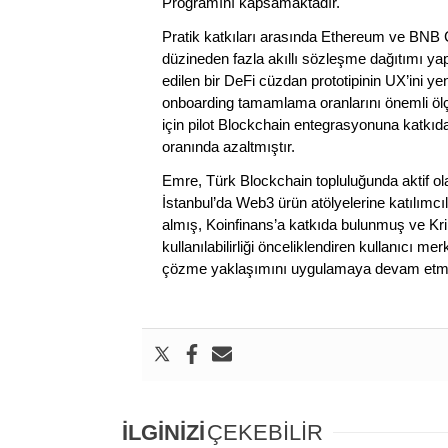
Programını kapsamaktadır.
Pratik katkıları arasında Ethereum ve BNB Cha
düzineden fazla akıllı sözleşme dağıtımı yap
edilen bir DeFi cüzdan prototipinin UX’ini 
onboarding tamamlama oranlarını önemli ölçüde
için pilot Blockchain entegrasyonuna katkı
oranında azaltmıştır.
Emre, Türk Blockchain topluluğunda aktif 
İstanbul’da Web3 ürün atölyelerine katılımcıl
almış, Koinfinans’a katkıda bulunmuş ve Kri
kullanılabilirliği önceliklendiren kullanıcı 
çözme yaklaşımını uygulamaya devam etme
İLGİNİZİ
ÇEKEBİLİR