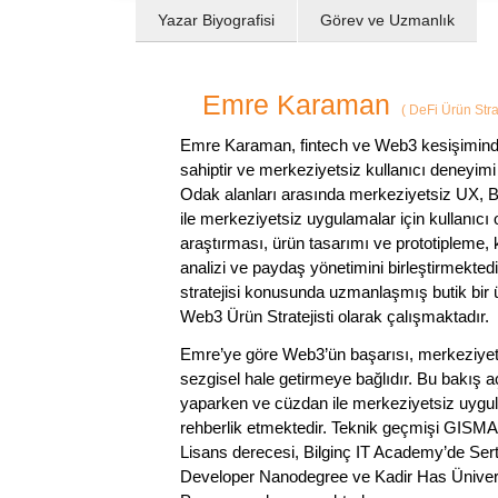
Yazar Biyografisi
Görev ve Uzmanlık
Emre Karaman
(
DeFi Ürün Strat
Emre Karaman, fintech ve Web3 kesişiminde 
sahiptir ve merkeziyetsiz kullanıcı deneyimi
Odak alanları arasında merkeziyetsiz UX, Bl
ile merkeziyetsiz uygulamalar için kullanıcı
araştırması, ürün tasarımı ve prototipleme,
analizi ve paydaş yönetimini birleştirmekte
stratejisi konusunda uzmanlaşmış butik bir 
Web3 Ürün Stratejisti olarak çalışmaktadır.
Emre’ye göre Web3’ün başarısı, merkeziyetsiz 
sezgisel hale getirmeye bağlıdır. Bu bakış açı
yaparken ve cüzdan ile merkeziyetsiz uygula
rehberlik etmektedir. Teknik geçmişi GISMA
Lisans derecesi, Bilginç IT Academy’de Serti
Developer Nanodegree ve Kadir Has Üniversi