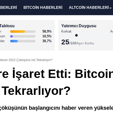
ABERLERİ
BİTCOİN HABERLERİ
ALTCOİN HABERLERİ
Tablosu
Yatırımcı Duygusu
n
58,9%
Korkak
A
eum
10,5%
25
nler
30,7%
/100
Aşırı Korku
: Bitcoin 2022 Çöküşünü mü Tekrarlıyor?
e İşaret Etti: Bitco
Tekrarlıyor?
çöküşünün başlangıcını haber veren yüksele