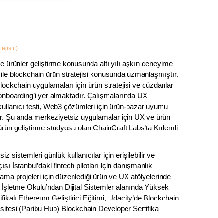
ejisti
)
ürünler geliştirme konusunda altı yılı aşkın deneyime
 ile blockchain ürün stratejisi konusunda uzmanlaşmıştır.
ockchain uygulamaları için ürün stratejisi ve cüzdanlar
 onboarding’i yer almaktadır. Çalışmalarında UX
 kullanıcı testi, Web3 çözümleri için ürün-pazar uyumu
dir. Şu anda merkeziyetsiz uygulamalar için UX ve ürün
ürün geliştirme stüdyosu olan ChainCraft Labs’ta Kıdemli
sistemleri günlük kullanıcılar için erişilebilir ve
sı İstanbul’daki fintech pilotları için danışmanlık
ma projeleri için düzenlediği ürün ve UX atölyelerinde
 İşletme Okulu’ndan Dijital Sistemler alanında Yüksek
fikalı Ethereum Geliştirici Eğitimi, Udacity’de Blockchain
tesi (Paribu Hub) Blockchain Developer Sertifika