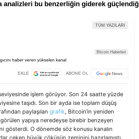
 analizleri bu benzerliğin giderek güçlendiğ
TÜM YAZILARI
Bitcoin Haberleri
EKLE
ABONE OL
seviyesinde işlem görüyor. Son 24 saatte yüzde
eviyesine taşıdı. Son bir ayda ise toplam düşüş
arafından paylaşılan
grafik
, Bitcoin’in yeniden
 görülen yapıya neredeyse birebir benzeyen
ğini gösterdi. O dönemde söz konusu kanalın
kadar çeken büyük çöküşün zeminini hazırlamıştı.