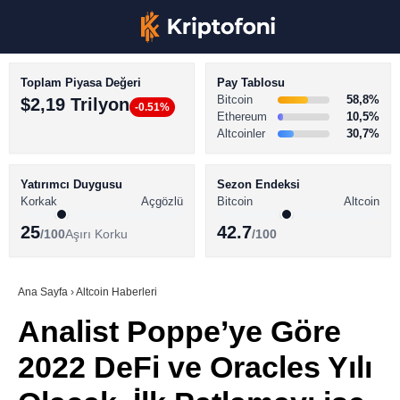
Toplam Piyasa Değeri
Pay Tablosu
Bitcoin
58,8%
$2,19 Trilyon
-0.51%
Ethereum
10,5%
Altcoinler
30,7%
KRİPTO PARA HABERLERİ
Facebook
BİTCOİN HABERLERİ
Yatırımcı Duygusu
Sezon Endeksi
Korkak
Açgözlü
Bitcoin
Altcoin
ALTCOİN HABERLERİ
25
42.7
/100
Aşırı Korku
/100
AKADEMİ
Instagram
SÖZLÜK
Ana Sayfa
›
Altcoin Haberleri
Analist Poppe’ye Göre
Youtube
2022 DeFi ve Oracles Yılı
TikTok