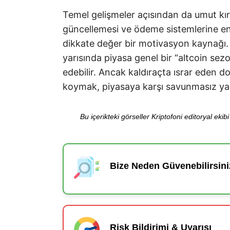
Temel gelişmeler açısından da umut kırı
güncellemesi ve ödeme sistemlerine ent
dikkate değer bir motivasyon kaynağı. 
yarısında piyasa genel bir “altcoin sez
edebilir. Ancak kaldıraçta ısrar eden 
koymak, piyasaya karşı savunmasız yaka
Bu içerikteki görseller Kriptofoni editoryal ek
Bize Neden Güvenebilirsini
Risk Bildirimi & Uyarısı