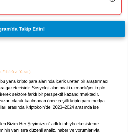
legram'da Takip Edin!
ik Editörü ve Yazar
)
bu yana kripto para alanında içerik üreten bir araştırmacı,
a gazetecisidir. Sosyoloji alanındaki uzmanlığını kripto
irerek sektöre farklı bir perspektif kazandırmaktadır.
 yazarı olarak katılmadan önce çeşitli kripto para medya
lları arasında Kriptokoin’de, 2023–2024 arasında ise
 Sen Bizim Her Şeyimizsin” adlı kitabıyla ekosisteme
iminin yanı sıra düzenli analiz, haber ve yorumlarıyla