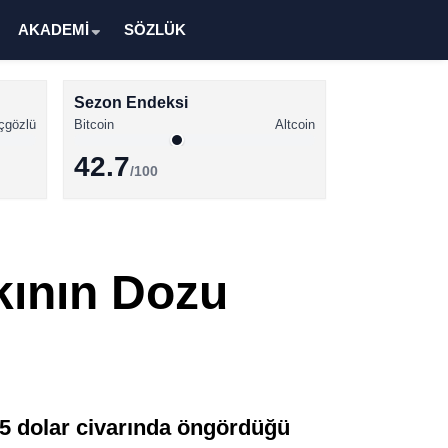
AKADEMİ
SÖZLÜK
Sezon Endeksi
çgözlü
Bitcoin
Altcoin
42.7
/100
Kripto Para Haberleri
Bitcoin Haberleri
kının Dozu
Altcoin Haberleri
Ethereum Haberleri
Solana Haberleri
XRP Haberleri
15 dolar civarında öngördüğü
Memecoin Haberleri