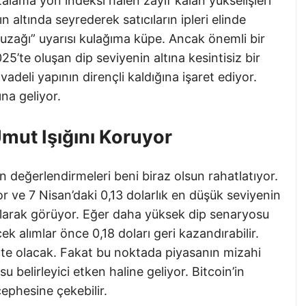
alama yön indeksi halen zayıf kalan yükselişleri
 altında seyrederek satıcıların ipleri elinde
tuzağı” uyarısı kulağıma küpe. Ancak önemli bir
5’te oluşan dip seviyenin altına kesintisiz bir
eli yapının dirençli kaldığına işaret ediyor.
na geliyor.
Umut Işığını Koruyor
 değerlendirmeleri beni biraz olsun rahatlatıyor.
r ve 7 Nisan’daki 0,13 dolarlık en düşük seviyenin
 olarak görüyor. Eğer daha yüksek dip senaryosu
ek alımlar önce 0,18 doları geri kazandırabilir.
te olacak. Fakat bu noktada piyasanın mizahi
 belirleyici etken haline geliyor. Bitcoin’in
cephesine çekebilir.