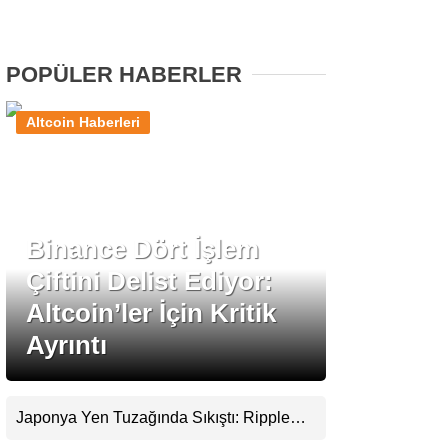
Stablecoin Haberleri
POPÜLER HABERLER
Altcoin Haberleri
Facebook
Binance Dört İşlem
Instagram
Çiftini Delist Ediyor:
Youtube
Altcoin’ler İçin Kritik
Ayrıntı
TikTok
Pinterest
Japonya Yen Tuzağında Sıkıştı: Ripple
(XRP) Üçüncü Yol Olabilir mi?