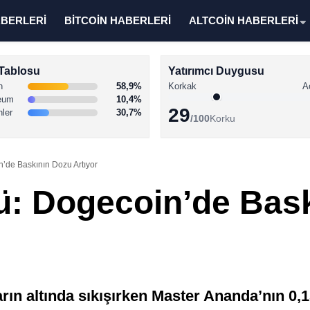
ABERLERİ
BİTCOİN HABERLERİ
ALTCOİN HABERLERİ
Tablosu
Yatırımcı Duygusu
n
58,9%
Korkak
A
eum
10,4%
29
nler
30,7%
/100
Korku
n’de Baskının Dozu Artıyor
ü: Dogecoin’de Bas
rın altında sıkışırken Master Ananda’nın 0,