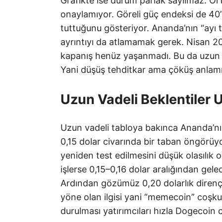
Grafikte ise durum parlak sayılmaz. Ort
onaylamıyor. Göreli güç endeksi de 40’ın
tuttuğunu gösteriyor. Ananda’nın “ayı 
ayrıntıyı da atlamamak gerek. Nisan 202
kapanış henüz yaşanmadı. Bu da uzun vad
Yani düşüş tehditkar ama çöküş anlamı
Uzun Vadeli Beklentiler 
Uzun vadeli tabloya bakınca Ananda’nın
0,15 dolar civarında bir taban öngörüyo
yeniden test edilmesini düşük olasılık
işlerse 0,15–0,16 dolar aralığından gelec
Ardından gözümüz 0,20 dolarlık direnç
yöne olan ilgisi yani “memecoin” coşkusu
durulması yatırımcıları hızla Dogecoin 