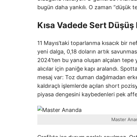
bugün daha yankılı. O zaman “düşük tepe
Kısa Vadede Sert Düşüş 
11 Mayıs’taki toparlanma kısacık bir n
yeni dalga, 0,18 doların artık savunmas
2024’ten bu yana oluşan alçalan tepe ya
alıcılar için paniğe kapı aralandı. Spot
mesaj var: Toz duman dağılmadan erken h
kaldıraçlı işlemlerde açılan short pozisy
piyasa dengesini kaybedenleri pek aff
Master Anan