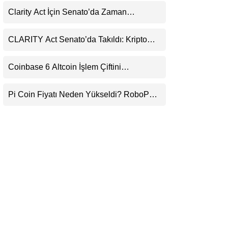
LinkedIn
Clarity Act İçin Senato’da Zaman
Daralıyor
Telegram
CLARITY Act Senato’da Takıldı: Kripto
Para Piyasası 2027’yi Fiyatlıyor
Coinbase 6 Altcoin İşlem Çiftini
Durduracak
Pi Coin Fiyatı Neden Yükseldi? RoboPay
Ortaklığı ve Güncelleme İyimserliği
Destekledi