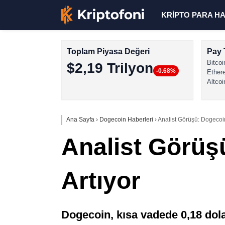
KRİPTO PARA H
Toplam Piyasa Değeri
Pay 
Bitcoi
$2,19 Trilyon
-0.68%
Ether
Altcoi
Ana Sayfa
›
Dogecoin Haberleri
›
Analist Görüşü: Dogecoi
Analist Görüş
Artıyor
Dogecoin, kısa vadede 0,18 dola