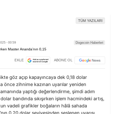
TÜM YAZILARI
025 - 00:59
Dogecoin Haberleri
EKLE
ABONE OL
rlikte göz açıp kapayıncaya dek 0,18 dolar
fta önce zihnime kazınan uyarılar yeniden
 zamanında yaptığı değerlendirme, şimdi adım
 dolar bandında sıkışırken işlem hacmindeki artış,
zun vadeli grafikler boğaların hâlâ sahada
’nın 0,20 dolar seviyesinden seslenen uyarısı