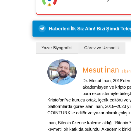
Haberleri İlk Siz Alın! Bizi Şimdi Te
Yazar Biyografisi
Görev ve Uzmanlık
Mesut İnan
(
İçer
Dr. Mesut İnan, 2018’den 
akademisyen ve kripto par
para ekosistemiyle birleşt
Kriptofoni’ye kurucu ortak, içerik editörü ve
platformlarda görev alan İnan, 2018–2023 yı
COINTURK’te editör ve yazar olarak çalıştı.
İnan, Bitcoin üzerine kaleme aldığı “Bitcoin
kıymetli bir katkıda bulundu. Akademik birik