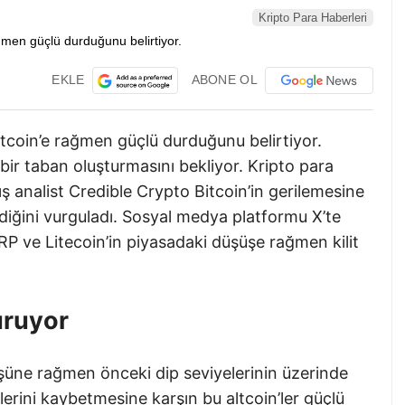
Kripto Para Haberleri
EKLE
ABONE OL
itcoin’e rağmen güçlü durduğunu belirtiyor.
ir taban oluşturmasını bekliyor. Kripto para
ış analist Credible Crypto Bitcoin’in gerilemesine
rdiğini vurguladı. Sosyal medya platformu X’te
RP ve Litecoin’in piyasadaki düşüşe rağmen kilit
uruyor
üşüşüne rağmen önceki dip seviyelerinin üzerinde
erini kaybetmesine karşın bu altcoin’ler güçlü