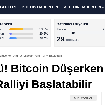
ABERLERİ
BİTCOİN HABERLERİ
ALTCOİN HABERLERİ
Tablosu
Yatırımcı Duygusu
n
59,0%
Korkak
A
eum
10,5%
29
nler
30,5%
/100
Korku
 Düşerken XRP ve Litecoin Yeni Ralliyi Başlatabilir
ü! Bitcoin Düşerke
alliyi Başlatabilir
TÜM YAZILARI