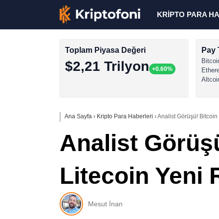
KRİPTO PARA H
Toplam Piyasa Değeri
Pay 
Bitcoi
$2,21 Trilyon
+0.60%
Ether
Altcoi
Ana Sayfa
›
Kripto Para Haberleri
›
Analist Görüşü! Bitcoin
Analist Görüş
Litecoin Yeni R
Mesut İnan