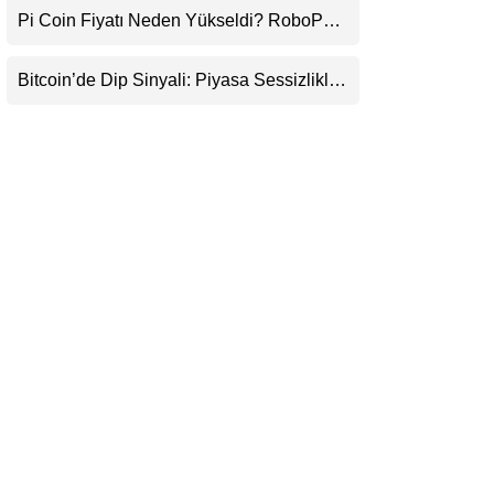
Pi Coin Fiyatı Neden Yükseldi? RoboPay
LinkedIn
Ortaklığı ve Güncelleme İyimserliği
Destekledi
Bitcoin’de Dip Sinyali: Piyasa Sessizlikle
Telegram
Sıkışıyor