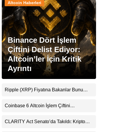
Altcoin Haberleri
Stablecoin Haberleri
Binance Dört İşlem
Facebook
Çiftini Delist Ediyor:
Altcoin’ler İçin Kritik
Ayrıntı
Instagram
Youtube
Ripple (XRP) Fiyatına Bakanlar Bunu
Kaçırıyor: Evernorth’tan Dikkat Çeken
Uyarı
TikTok
Coinbase 6 Altcoin İşlem Çiftini
Durduracak
Pinterest
CLARITY Act Senato’da Takıldı: Kripto
Para Piyasası 2027’yi Fiyatlıyor