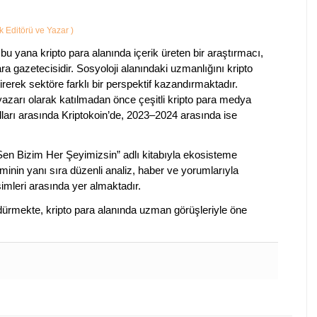
ik Editörü ve Yazar
)
bu yana kripto para alanında içerik üreten bir araştırmacı,
a gazetecisidir. Sosyoloji alanındaki uzmanlığını kripto
irerek sektöre farklı bir perspektif kazandırmaktadır.
 yazarı olarak katılmadan önce çeşitli kripto para medya
lları arasında Kriptokoin’de, 2023–2024 arasında ise
 Sen Bizim Her Şeyimizsin” adlı kitabıyla ekosisteme
iminin yanı sıra düzenli analiz, haber ve yorumlarıyla
isimleri arasında yer almaktadır.
sürdürmekte, kripto para alanında uzman görüşleriyle öne