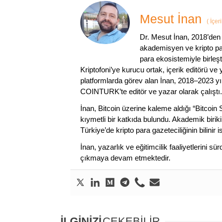
Mesut İnan
(
İçer
Dr. Mesut İnan, 2018’den 
akademisyen ve kripto par
para ekosistemiyle birleşt
Kriptofoni’ye kurucu ortak, içerik editörü ve
platformlarda görev alan İnan, 2018–2023 yı
COINTURK’te editör ve yazar olarak çalıştı.
İnan, Bitcoin üzerine kaleme aldığı “Bitcoin
kıymetli bir katkıda bulundu. Akademik birik
Türkiye’de kripto para gazeteciliğinin bilinir 
İnan, yazarlık ve eğitimcilik faaliyetlerini 
çıkmaya devam etmektedir.
İLGİNİZİ
ÇEKEBİLİR