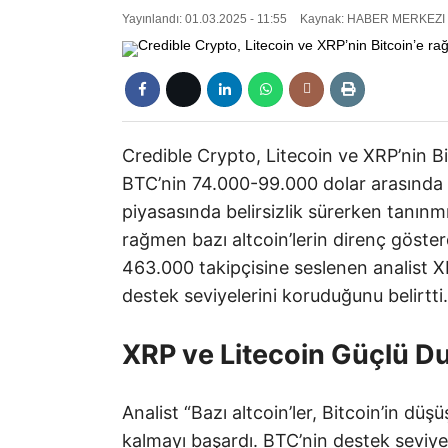
Yayınlandı: 01.03.2025 - 11:55
Kaynak: HABER MERKEZI
Credible Crypto, Litecoin ve XRP’nin B
BTC’nin 74.000-99.000 dolar arasında b
piyasasında belirsizlik sürerken tanınm
rağmen bazı altcoin’lerin direnç göste
463.000 takipçisine seslenen analist X
destek seviyelerini koruduğunu belirtti.
XRP ve Litecoin Güçlü D
Analist “Bazı altcoin’ler, Bitcoin’in d
kalmayı başardı. BTC’nin destek seviyel