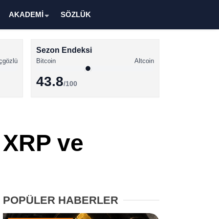
AKADEMİ
SÖZLÜK
Sezon Endeksi
çgözlü
Bitcoin
Altcoin
43.8
/100
Kripto Para Haberleri
Bitcoin Haberleri
n XRP ve
Altcoin Haberleri
Ethereum Haberleri
Solana Haberleri
POPÜLER HABERLER
XRP Haberleri
Memecoin Haberleri