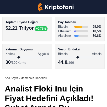
Toplam Piyasa Değeri
Pay Tablosu
Bitcoin
59,0%
$2,21 Trilyon
+0.73%
Ethereum
10,5%
Altcoinler
30,6%
KRİPTO PARA HABERLERİ
Facebook
BİTCOİN HABERLERİ
Yatırımcı Duygusu
Sezon Endeksi
Korkak
Açgözlü
Bitcoin
Altcoin
ALTCOİN HABERLERİ
30
44.8
/100
Korku
/100
AKADEMİ
Instagram
SÖZLÜK
Ana Sayfa
›
Memecoin Haberleri
Analist Floki Inu İçin
Youtube
Fiyat Hedefini Açıkladı!
TikTok