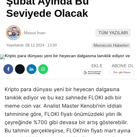
Şubat Ayında Bu
Pinterest
Seviyede Olacak
LinkedIn
Mesut İnan
TÜM YAZILARI
Telegram
Yayınlandı: 08.12.2024 - 13:00
Memecoin Haberleri
EKLE
ABONE OL
Kripto para dünyası yeni bir heyecan dalgasına
tanıklık ediyor ve bu kez sahnede FLOKI adlı bir
meme coin var. Analist Master Kenobi’nin iddialı
tahminine göre, FLOKI fiyatı önümüzdeki yılın ilk
çeyreğinde %700 gibi devasa bir artış gösterebilir.
Bu tahmin gerçekleşirse, FLOKI’nin fiyatı mart ayına