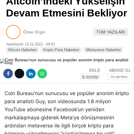
Altcoin’indeki Yükselişin
Pinterest
Devam Etmesini Bekliyor
LinkedIn
Ömer Ergin
TÜM YAZILARI
Telegram
Yayınlandı: 13.11.2021 - 09:51
Altcoin Haberleri
Kripto Para Haberleri
Metaverse Haberleri
EKLE
ABONE OL
Coin Bureau’nun sunucusu ve popüler anonim kripto
para analisti Guy, son videosunda 1.8 milyon
YouTube abonesine Facebook’un yeniden
markalaşmaya giderek Meta’ya dönüşmesinin
ardından metaverse ile ilgili birçok kripto para
biriminin yükseltmesini “sürdürülemez bir ralli”