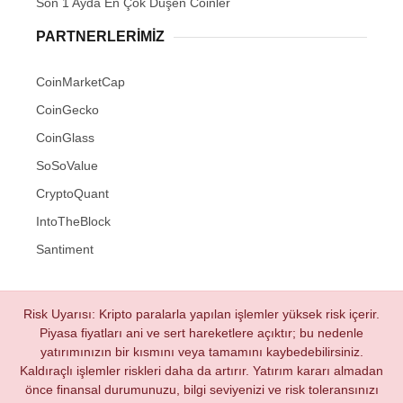
Son 1 Ayda En Çok Düşen Coinler
PARTNERLERIMIZ
CoinMarketCap
CoinGecko
CoinGlass
SoSoValue
CryptoQuant
IntoTheBlock
Santiment
Risk Uyarısı: Kripto paralarla yapılan işlemler yüksek risk içerir.
Piyasa fiyatları ani ve sert hareketlere açıktır; bu nedenle
yatırımınızın bir kısmını veya tamamını kaybedebilirsiniz.
Kaldıraçlı işlemler riskleri daha da artırır. Yatırım kararı almadan
önce finansal durumunuzu, bilgi seviyenizi ve risk toleransınızı