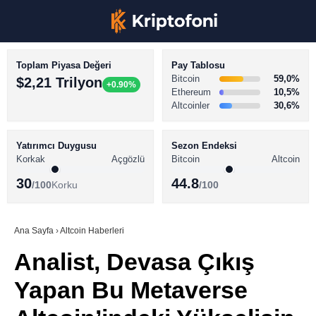
Toplam Piyasa Değeri
Pay Tablosu
Bitcoin
59,0%
$2,21 Trilyon
+0.90%
Ethereum
10,5%
Altcoinler
30,6%
KRİPTO PARA HABERLERİ
Facebook
BİTCOİN HABERLERİ
Yatırımcı Duygusu
Sezon Endeksi
Korkak
Açgözlü
Bitcoin
Altcoin
ALTCOİN HABERLERİ
30
44.8
/100
Korku
/100
AKADEMİ
Instagram
SÖZLÜK
Ana Sayfa
›
Altcoin Haberleri
Analist, Devasa Çıkış
Youtube
Yapan Bu Metaverse
TikTok