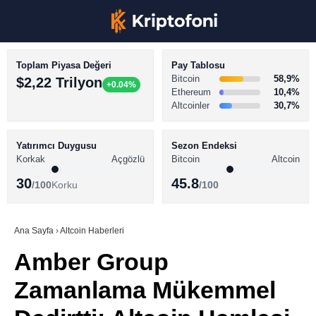
Toplam Piyasa Değeri
Pay Tablosu
Bitcoin
58,9%
$2,22 Trilyon
+0.04%
Ethereum
10,4%
Altcoinler
30,7%
KRİPTO PARA HABERLERİ
Facebook
BİTCOİN HABERLERİ
Yatırımcı Duygusu
Sezon Endeksi
Korkak
Açgözlü
Bitcoin
Altcoin
ALTCOİN HABERLERİ
30
45.8
/100
Korku
/100
AKADEMİ
Instagram
SÖZLÜK
Ana Sayfa
›
Altcoin Haberleri
Amber Group
Youtube
Zamanlama Mükemmel
TikTok