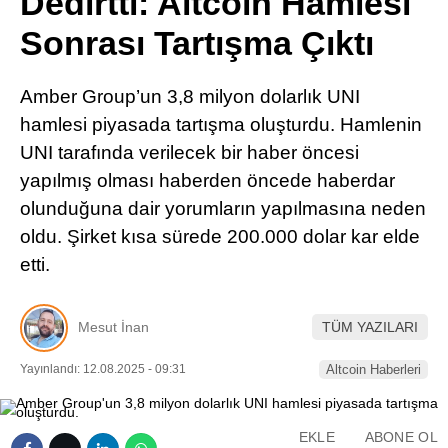
Dedirtti: Altcoin Hamlesi
Pinterest
Sonrası Tartışma Çıktı
LinkedIn
Amber Group’un 3,8 milyon dolarlık UNI
hamlesi piyasada tartışma oluşturdu. Hamlenin
Telegram
UNI tarafında verilecek bir haber öncesi
yapılmış olması haberden öncede haberdar
olunduğuna dair yorumların yapılmasına neden
oldu. Şirket kısa sürede 200.000 dolar kar elde
etti.
Mesut İnan
TÜM YAZILARI
Yayınlandı: 12.08.2025 - 09:31
Altcoin Haberleri
EKLE
ABONE OL