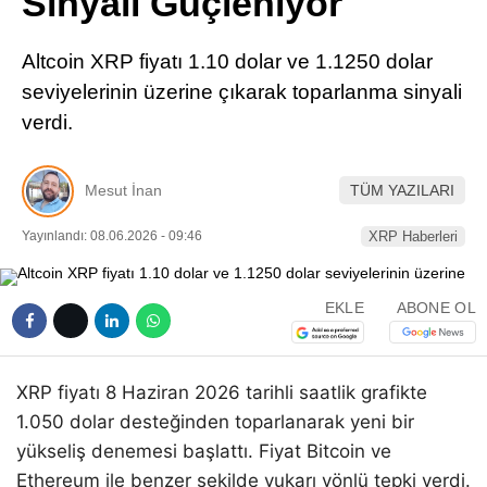
Sinyali Güçleniyor
Pinterest
Altcoin XRP fiyatı 1.10 dolar ve 1.1250 dolar
LinkedIn
seviyelerinin üzerine çıkarak toparlanma sinyali
verdi.
Telegram
Mesut İnan
TÜM YAZILARI
Yayınlandı: 08.06.2026 - 09:46
XRP Haberleri
EKLE
ABONE OL
XRP fiyatı 8 Haziran 2026 tarihli saatlik grafikte
1.050 dolar desteğinden toparlanarak yeni bir
yükseliş denemesi başlattı. Fiyat Bitcoin ve
Ethereum ile benzer şekilde yukarı yönlü tepki verdi.