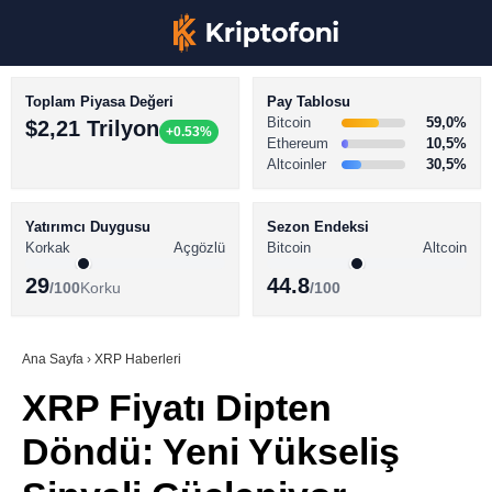
Toplam Piyasa Değeri
Pay Tablosu
Bitcoin
59,0%
$2,21 Trilyon
+0.53%
Ethereum
10,5%
Altcoinler
30,5%
KRİPTO PARA HABERLERİ
Facebook
BİTCOİN HABERLERİ
Yatırımcı Duygusu
Sezon Endeksi
Korkak
Açgözlü
Bitcoin
Altcoin
ALTCOİN HABERLERİ
29
44.8
/100
Korku
/100
AKADEMİ
Instagram
SÖZLÜK
Ana Sayfa
›
XRP Haberleri
XRP Fiyatı Dipten
Youtube
Döndü: Yeni Yükseliş
TikTok