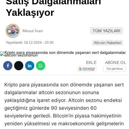
Satış Dalgalanmaları
Pinterest
Yaklaşıyor
LinkedIn
Mesut İnan
TÜM YAZILARI
Telegram
Yayınlandı: 18.12.2024 - 20:30
Altcoin Haberleri
EKLE
ABONE OL
Kripto para piyasasında son dönemde yaşanan sert
dalgalanmalar altcoin sezonunun sonuna
yaklaşıldığına işaret ediyor. Altcoin sezonu endeksi
geçtiğimiz günlerde 90 seviyesinden 60
seviyelerine geriledi. Bitcoin’in piyasa hakimiyetinin
yeniden yükselmesi ve makroekonomik gelişmelerin