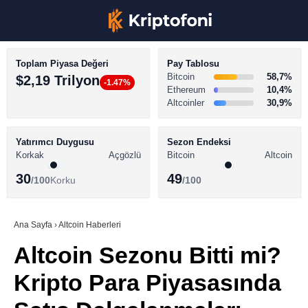
Toplam Piyasa Değeri
Pay Tablosu
Bitcoin
58,7%
$2,19 Trilyon
-1.47%
Ethereum
10,4%
Altcoinler
30,9%
KRİPTO PARA HABERLERİ
Facebook
BİTCOİN HABERLERİ
Yatırımcı Duygusu
Sezon Endeksi
Korkak
Açgözlü
Bitcoin
Altcoin
ALTCOİN HABERLERİ
30
49
/100
Korku
/100
AKADEMİ
Instagram
SÖZLÜK
Ana Sayfa
›
Altcoin Haberleri
Altcoin Sezonu Bitti mi?
Youtube
Kripto Para Piyasasında
TikTok