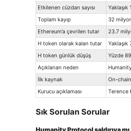
Etkilenen cüzdan sayısı
Yaklaşık 
Toplam kayıp
32 milyon
Ethereum’a çevrilen tutar
23.7 mily
H token olarak kalan tutar
Yaklaşık 
H token günlük düşüş
Yüzde 8
Açıklanan neden
Humanity 
İlk kaynak
On-chain
Kurucu açıklaması
Terence
Sık Sorulan Sorular
Humanity Protocol saldırıya mı