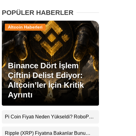
POPÜLER HABERLER
Stablecoin Haberleri
Altcoin Haberleri
Facebook
Binance Dört İşlem
Çiftini Delist Ediyor:
Instagram
Altcoin’ler İçin Kritik
Youtube
Ayrıntı
TikTok
Pi Coin Fiyatı Neden Yükseldi? RoboPay
Ortaklığı ve Güncelleme İyimserliği
Pinterest
Destekledi
Ripple (XRP) Fiyatına Bakanlar Bunu