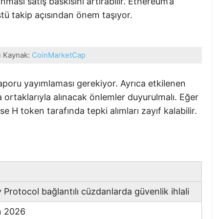
nması satış baskısını artırabilir. Ethereum’a
stü takip açısından önem taşıyor.
ı Kaynak:
CoinMarketCap
raporu yayımlaması gerekiyor. Ayrıca etkilenen
 ortaklarıyla alınacak önlemler duyurulmalı. Eğer
e H token tarafında tepki alımları zayıf kalabilir.
Protocol bağlantılı cüzdanlarda güvenlik ihlali
n 2026