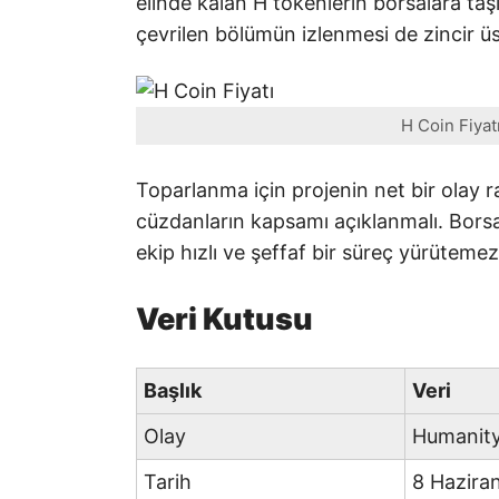
elinde kalan H tokenlerin borsalara taşı
çevrilen bölümün izlenmesi de zincir ü
H Coin Fiyat
Toparlanma için projenin net bir olay 
cüzdanların kapsamı açıklanmalı. Borsa
ekip hızlı ve şeffaf bir süreç yürütemezs
Veri Kutusu
Başlık
Veri
Olay
Humanity 
Tarih
8 Hazira