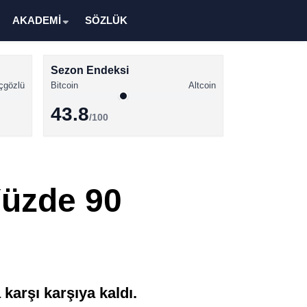
AKADEMİ
SÖZLÜK
Sezon Endeksi
çgözlü
Bitcoin
Altcoin
43.8
/100
Kripto Para Haberleri
Bitcoin Haberleri
Yüzde 90
Altcoin Haberleri
Ethereum Haberleri
Solana Haberleri
XRP Haberleri
karşı karşıya kaldı.
Memecoin Haberleri