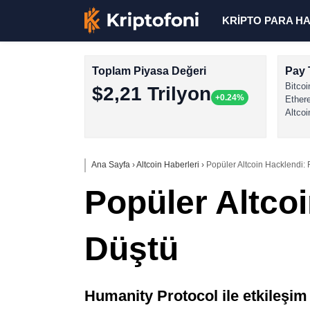
KRİPTO PARA H
Toplam Piyasa Değeri
Pay 
Bitcoi
$2,21 Trilyon
+0.24%
Ether
Altcoi
Ana Sayfa
›
Altcoin Haberleri
›
Popüler Altcoin Hacklendi:
Popüler Altcoi
Düştü
Humanity Protocol ile etkileşim 