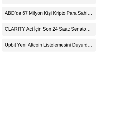
Kaçırıyor: Evernorth’tan Dikkat Çeken
LinkedIn
Uyarı
ABD’de 67 Milyon Kişi Kripto Para Sahibi:
Ripple’dan “Eski Algılar Yıkıldı” Mesajı
Telegram
CLARITY Act İçin Son 24 Saat: Senato
Matematiği Kripto Para Piyasasının
Beklentisini Bozabilir
Upbit Yeni Altcoin Listelemesini Duyurdu:
KRW, BTC ve USDT Paritelerinde İşlem
Görecek