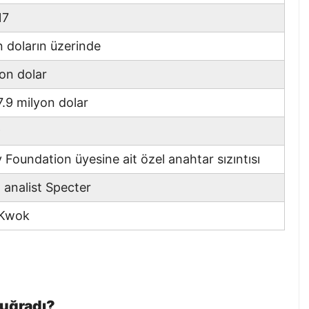
17
 doların üzerinde
on dolar
7.9 milyon dolar
9
Foundation üyesine ait özel anahtar sızıntısı
 analist Specter
 Kwok
 uğradı?