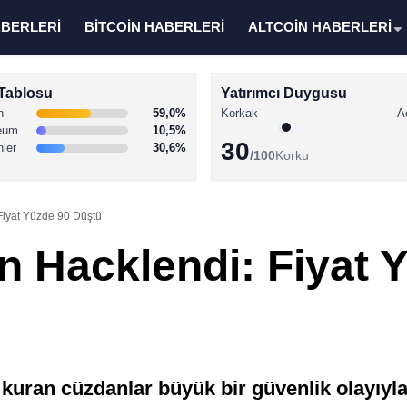
ABERLERİ
BİTCOİN HABERLERİ
ALTCOİN HABERLERİ
Tablosu
Yatırımcı Duygusu
n
59,0%
Korkak
A
eum
10,5%
30
nler
30,6%
/100
Korku
 Fiyat Yüzde 90 Düştü
n Hacklendi: Fiyat 
kuran cüzdanlar büyük bir güvenlik olayıyla 