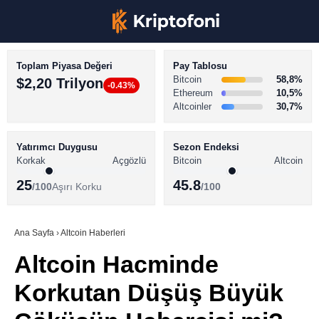
Toplam Piyasa Değeri
Pay Tablosu
Bitcoin
58,8%
$2,20 Trilyon
-0.43%
Ethereum
10,5%
Altcoinler
30,7%
KRİPTO PARA HABERLERİ
Facebook
BİTCOİN HABERLERİ
Yatırımcı Duygusu
Sezon Endeksi
Korkak
Açgözlü
Bitcoin
Altcoin
ALTCOİN HABERLERİ
25
45.8
/100
Aşırı Korku
/100
AKADEMİ
Instagram
SÖZLÜK
Ana Sayfa
›
Altcoin Haberleri
Altcoin Hacminde
Youtube
Korkutan Düşüş Büyük
TikTok