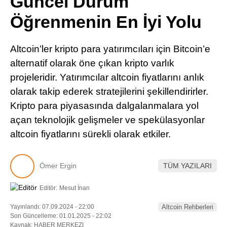
Güncel Durum
Pinterest
Öğrenmenin En İyi Yolu
LinkedIn
Altcoin’ler kripto para yatırımcıları için Bitcoin’e
alternatif olarak öne çıkan kripto varlık
Telegram
projeleridir. Yatırımcılar altcoin fiyatlarını anlık
olarak takip ederek stratejilerini şekillendirirler.
Kripto para piyasasında dalgalanmalara yol
açan teknolojik gelişmeler ve spekülasyonlar
altcoin fiyatlarını sürekli olarak etkiler.
Ömer Ergin
TÜM YAZILARI
Editör:
Mesut İnan
Yayınlandı: 07.09.2024 - 22:00
Altcoin Rehberleri
Son Güncelleme: 01.01.2025 - 22:02
Kaynak: HABER MERKEZI