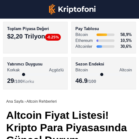
Toplam Piyasa Değeri
Pay Tablosu
Bitcoin
58,9%
$2,20 Trilyon
-0.25%
Ethereum
10,5%
Altcoinler
30,6%
KRİPTO PARA HABERLERİ
Facebook
BİTCOİN HABERLERİ
Yatırımcı Duygusu
Sezon Endeksi
Korkak
Açgözlü
Bitcoin
Altcoin
ALTCOİN HABERLERİ
29
46.9
/100
Korku
/100
AKADEMİ
Instagram
SÖZLÜK
Ana Sayfa
›
Altcoin Rehberleri
Altcoin Fiyat Listesi!
Youtube
Kripto Para Piyasasında
TikTok