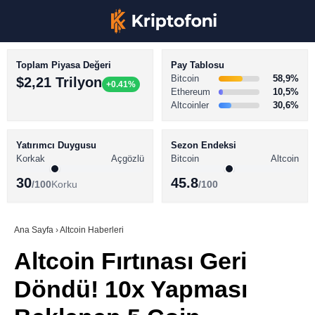
Toplam Piyasa Değeri
Pay Tablosu
Bitcoin
58,9%
$2,21 Trilyon
+0.41%
Ethereum
10,5%
Altcoinler
30,6%
KRİPTO PARA HABERLERİ
Facebook
BİTCOİN HABERLERİ
Yatırımcı Duygusu
Sezon Endeksi
Korkak
Açgözlü
Bitcoin
Altcoin
ALTCOİN HABERLERİ
30
45.8
/100
Korku
/100
AKADEMİ
Instagram
SÖZLÜK
Ana Sayfa
›
Altcoin Haberleri
Altcoin Fırtınası Geri
Youtube
Döndü! 10x Yapması
TikTok