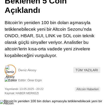
Beklenen 5 Coin
Pinterest
Açıklandı
LinkedIn
Bitcoin’in yeniden 100 bin doları aşmasıyla
tetiklenebilecek yeni bir Altcoin Sezonu’nda
Telegram
ONDO, HBAR, SUI, LINK ve SOL coin teknik
olarak güçlü sinyaller veriyor. Analistler bu
altcoin’lerin kısa-orta vadede yeni zirvelere
koşabileceğini vurguluyor.
Deniz Aksoy
TÜM YAZILARI
Editör:
Ömer Ergin
Yayınlandı: 13.05.2025 - 20:22
Altcoin Haberleri
Kaynak: HABER MERKEZI