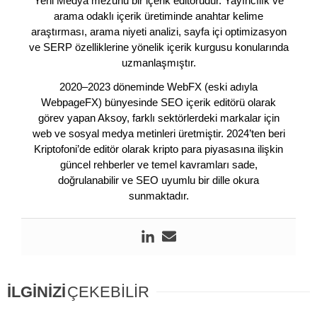
Yeni Medya mezunu bir içerik editörüdür. Yayıncılık ve
arama odaklı içerik üretiminde anahtar kelime
araştırması, arama niyeti analizi, sayfa içi optimizasyon
ve SERP özelliklerine yönelik içerik kurgusu konularında
uzmanlaşmıştır.
2020–2023 döneminde WebFX (eski adıyla
WebpageFX) bünyesinde SEO içerik editörü olarak
görev yapan Aksoy, farklı sektörlerdeki markalar için
web ve sosyal medya metinleri üretmiştir. 2024’ten beri
Kriptofoni’de editör olarak kripto para piyasasına ilişkin
güncel rehberler ve temel kavramları sade,
doğrulanabilir ve SEO uyumlu bir dille okura
sunmaktadır.
İLGİNİZİ
ÇEKEBİLİR