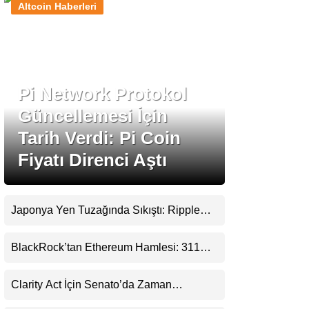
Altcoin Haberleri
Stablecoin Haberleri
Pi Network Protokol
Facebook
Güncellemesi İçin
Tarih Verdi: Pi Coin
Fiyatı Direnci Aştı
Instagram
Youtube
Japonya Yen Tuzağında Sıkıştı: Ripple
(XRP) Üçüncü Yol Olabilir mi?
TikTok
BlackRock’tan Ethereum Hamlesi: 311
Milyar Dolarlık Nakit Serisi Zincire Taşındı
Pinterest
Clarity Act İçin Senato’da Zaman
Daralıyor