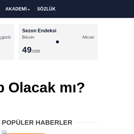
AKADEMİ
SÖZLÜK
Sezon Endeksi
çgözlü
Bitcoin
Altcoin
49
/100
Kripto Para Haberleri
Bitcoin Haberleri
ep Olacak mı?
Altcoin Haberleri
Ethereum Haberleri
Solana Haberleri
POPÜLER HABERLER
XRP Haberleri
Memecoin Haberleri