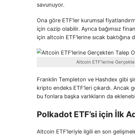
savunuyor.
Ona göre ETF’ler kurumsal fiyatlandır
için cazip olabilir. Ayrıca bağımsız fin
için altcoin ETF’lerine sıcak baktığına 
Altcoin ETF’lerine Gerçekt
Franklin Templeton ve Hashdex gibi şir
kripto endeks ETF’leri çıkardı. Ancak g
bu fonlara başka varlıkların da eklenebil
Polkadot ETF’si için İlk A
Altcoin ETF’leriyle ilgili en son gelişm