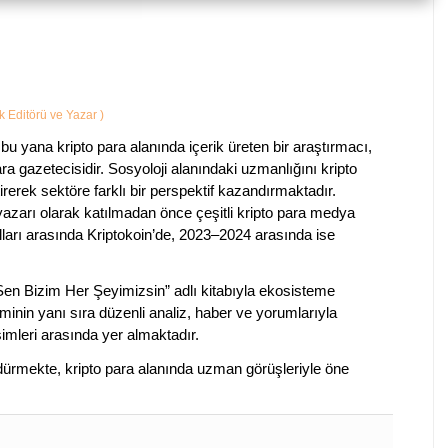
ik Editörü ve Yazar
)
bu yana kripto para alanında içerik üreten bir araştırmacı,
a gazetecisidir. Sosyoloji alanındaki uzmanlığını kripto
irerek sektöre farklı bir perspektif kazandırmaktadır.
 yazarı olarak katılmadan önce çeşitli kripto para medya
lları arasında Kriptokoin’de, 2023–2024 arasında ise
 Sen Bizim Her Şeyimizsin” adlı kitabıyla ekosisteme
iminin yanı sıra düzenli analiz, haber ve yorumlarıyla
isimleri arasında yer almaktadır.
sürdürmekte, kripto para alanında uzman görüşleriyle öne