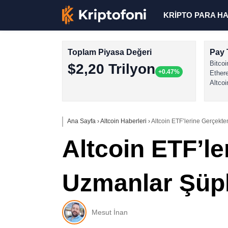
KRİPTO PARA H
Toplam Piyasa Değeri
Pay 
Bitcoi
$2,20 Trilyon
+0.47%
Ether
Altcoi
Ana Sayfa
›
Altcoin Haberleri
›
Altcoin ETF’lerine Gerçekt
Altcoin ETF’l
Uzmanlar Şüp
Mesut İnan