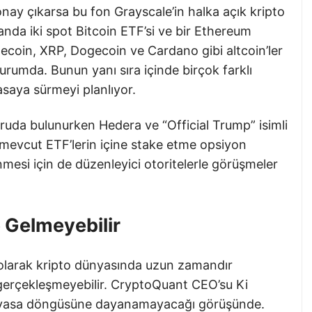
nay çıkarsa bu fon Grayscale’in halka açık kripto
 anda iki spot Bitcoin ETF’si ve bir Ethereum
Litecoin, XRP, Dogecoin ve Cardano gibi altcoin’ler
rumda. Bunun yanı sıra içinde birçok farklı
asaya sürmeyi planlıyor.
ruda bulunurken Hedera ve “Official Trump” isimli
a mevcut ETF’lerin içine stake etme opsiyon
lenmesi için de düzenleyici otoritelerle görüşmeler
 Gelmeyebilir
k olarak kripto dünyasında uzun zamandır
gerçekleşmeyebilir. CryptoQuant CEO’su Ki
 piyasa döngüsüne dayanamayacağı görüşünde.