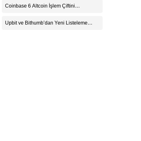
Coinbase 6 Altcoin İşlem Çiftini
LinkedIn
Durduracak
Upbit ve Bithumb’dan Yeni Listeleme
Telegram
Hamlesi: HOME, META2 ve USDG
Geliyor