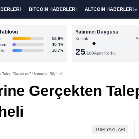
ABERLERİ
BİTCOİN HABERLERİ
ALTCOİN HABERLERİ
Tablosu
Yatırımcı Duygusu
n
58,9%
Korkak
A
eum
10,4%
25
nler
30,7%
/100
Aşırı Korku
en Talep Olacak mı? Uzmanlar Şüpheli
erine Gerçekten Tal
heli
TÜM YAZILARI