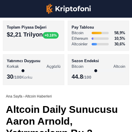
Toplam Piyasa Değeri
Pay Tablosu
Bitcoin
58,9%
$2,21 Trilyon
+0.18%
Ethereum
10,5%
Altcoinler
30,6%
KRİPTO PARA HABERLERİ
Facebook
BİTCOİN HABERLERİ
Yatırımcı Duygusu
Sezon Endeksi
Korkak
Açgözlü
Bitcoin
Altcoin
ALTCOİN HABERLERİ
30
44.8
/100
Korku
/100
AKADEMİ
Instagram
SÖZLÜK
Ana Sayfa
›
Altcoin Haberleri
Altcoin Daily Sunucusu
Youtube
Aaron Arnold,
TikTok