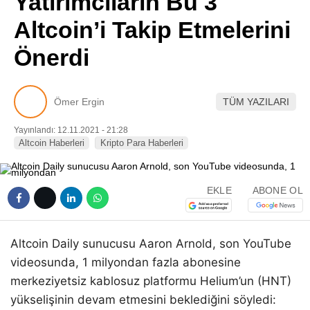
Yatırımcıların Bu 3
Pinterest
Altcoin’i Takip Etmelerini
Önerdi
LinkedIn
Telegram
Ömer Ergin
TÜM YAZILARI
Yayınlandı: 12.11.2021 - 21:28
Altcoin Haberleri
Kripto Para Haberleri
EKLE
ABONE OL
Altcoin Daily sunucusu Aaron Arnold, son YouTube
videosunda, 1 milyondan fazla abonesine
merkeziyetsiz kablosuz platformu Helium’un (HNT)
yükselişinin devam etmesini beklediğini söyledi: