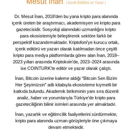
Mesut İnan
(
İçerik Editörü ve Yazar
)
Dr. Mesut İnan, 2018’den bu yana kripto para alanında
içerik üreten bir araştırmacı, akademisyen ve kripto para
gazetecisidir. Sosyoloji alanındaki uzmanlığını kripto
para ekosistemiyle birleştirerek sektöre farklı bir
perspektif kazandırmaktadır. Kriptofoni’ye kurucu ortak,
içerik editörü ve yazarı olarak katılmadan önce çeşitli
kripto para medya platformlarda görev alan İnan, 2018–
2023 yılları arasında Kriptokoin’de, 2023–2024 arasında
ise COINTURK’te editör ve yazar olarak çalıştı.
İnan, Bitcoin üzerine kaleme aldığı “Bitcoin Sen Bizim
Her Şeyimizsin” adlı kitabıyla ekosisteme kıymetli bir
katkıda bulundu. Akademik birikiminin yanı sıra düzenli
analiz, haber ve yorumlarıyla Türkiye’de kripto para
gazeteciliğinin bilinir isimleri arasında yer almaktadır.
İnan, yazarlık ve eğitimcilik faaliyetlerini sürdürmekte,
kripto para alanında uzman görüşleriyle öne çıkmaya
devam etmektedir.