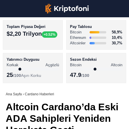
Toplam Piyasa Değeri
Pay Tablosu
Bitcoin
58,9%
$2,20 Trilyon
+0.52%
Ethereum
10,4%
Altcoinler
30,7%
KRİPTO PARA HABERLERİ
Facebook
BİTCOİN HABERLERİ
Yatırımcı Duygusu
Sezon Endeksi
Korkak
Açgözlü
Bitcoin
Altcoin
ALTCOİN HABERLERİ
25
47.9
/100
Aşırı Korku
/100
AKADEMİ
Instagram
SÖZLÜK
Ana Sayfa
›
Cardano Haberleri
Altcoin Cardano’da Eski
Youtube
ADA Sahipleri Yeniden
TikTok