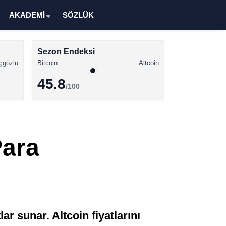
AKADEMİ
SÖZLÜK
Sezon Endeksi
çgözlü
Bitcoin
Altcoin
45.8
/100
Kripto Para Haberleri
Bitcoin Haberleri
Para
Altcoin Haberleri
Ethereum Haberleri
Solana Haberleri
XRP Haberleri
lar sunar. Altcoin fiyatlarını
Memecoin Haberleri