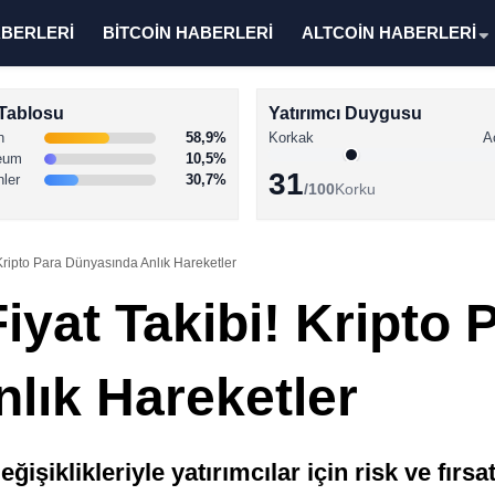
ABERLERİ
BİTCOİN HABERLERİ
ALTCOİN HABERLERİ
Tablosu
Yatırımcı Duygusu
n
58,9%
Korkak
A
eum
10,5%
31
nler
30,7%
/100
Korku
! Kripto Para Dünyasında Anlık Hareketler
Fiyat Takibi! Kripto 
lık Hareketler
ğişiklikleriyle yatırımcılar için risk ve fırsat