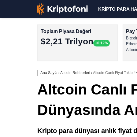
KRİPTO PARA H
Toplam Piyasa Değeri
Pay 
Bitcoi
$2,21 Trilyon
+0.12%
Ether
Altcoi
Ana Sayfa
›
Altcoin Rehberleri
›
Altcoin Canlı Fiyat Takibi
Altcoin Canlı 
Dünyasında An
Kripto para dünyası anlık fiyat de