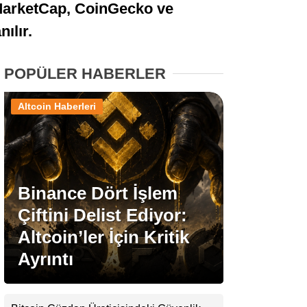
inMarketCap, CoinGecko ve
Stablecoin Haberleri
ılır.
POPÜLER HABERLER
Facebook
Altcoin Haberleri
Instagram
Binance Dört İşlem
Youtube
Çiftini Delist Ediyor:
Altcoin’ler İçin Kritik
TikTok
Ayrıntı
Pinterest