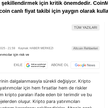
ini şekillendirmek için kritik önemdedir. Co
in canlı fiyat takibi için yaygın olarak kullan
TÜM YAZILARI
025 - 21:59
Kaynak: HABER MERKEZI
Altcoin Rehberleri
EKLE
ABONE OL
rinin dalgalanmasıyla sürekli değişiyor. Kripto
atırımcılar için hem fırsatlar hem de riskler
üm kripto paraları ifade eden bir terimdir ve bu
jelerden oluşur. Kripto para yatırımcıları