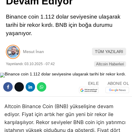
Devam Ediyor
Pinterest
Binance coin 1.112 dolar seviyesine ulaşarak
LinkedIn
tarihi bir rekor kırdı. BNB için boğa durumu
yaşanıyor.
Telegram
Mesut İnan
TÜM YAZILARI
Yayınlandı: 03.10.2025 - 07:42
Altcoin Haberleri
EKLE
ABONE OL
Altcoin Binance Coin (BNB) yükselişine devam
ediyor. Fiyat için artık her gün yeni bir rekor ile
karşılaşılıyor. Rekor seviyeler BNB coin için yatırımcı
iştahının yüksek olduğunu da gösterdi. Fiyat dört