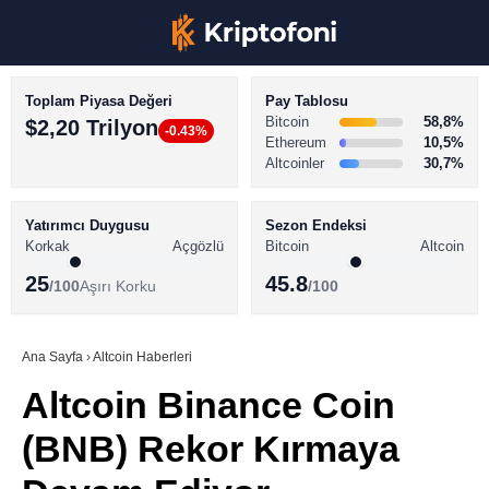
Toplam Piyasa Değeri
Pay Tablosu
Bitcoin
58,8%
$2,20 Trilyon
-0.43%
Ethereum
10,5%
Altcoinler
30,7%
KRİPTO PARA HABERLERİ
Facebook
BİTCOİN HABERLERİ
Yatırımcı Duygusu
Sezon Endeksi
Korkak
Açgözlü
Bitcoin
Altcoin
ALTCOİN HABERLERİ
25
45.8
/100
Aşırı Korku
/100
AKADEMİ
Instagram
SÖZLÜK
Ana Sayfa
›
Altcoin Haberleri
Altcoin Binance Coin
Youtube
(BNB) Rekor Kırmaya
TikTok