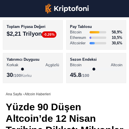
Toplam Piyasa Değeri
Pay Tablosu
Bitcoin
58,9%
$2,21 Trilyon
-0.26%
Ethereum
10,5%
Altcoinler
30,6%
KRİPTO PARA HABERLERİ
Facebook
BİTCOİN HABERLERİ
Yatırımcı Duygusu
Sezon Endeksi
Korkak
Açgözlü
Bitcoin
Altcoin
ALTCOİN HABERLERİ
30
45.8
/100
Korku
/100
AKADEMİ
Instagram
SÖZLÜK
Ana Sayfa
›
Altcoin Haberleri
Yüzde 90 Düşen
Youtube
Altcoin’de 12 Nisan
TikTok