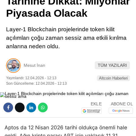
Tarihine Dikkat: Milyonlar
Pinterest
Piyasada Olacak
LinkedIn
Layer-1 Blockchain projelerinde token kilit
açılımları çoğu zaman sessiz ama etkili kırılma
Telegram
anlarına neden oldu.
Mesut İnan
TÜM YAZILARI
Yayınlandı: 12.04.2026 - 12:13
Altcoin Haberleri
Son Güncelleme: 12.04.2026 - 12:13
EKLE
ABONE OL
Aptos da 12 Nisan 2026 tarihi oldukça önemli hale
geldi. Ağın kripto parası APT için yaklaşık 11,31