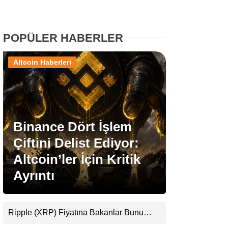
Stablecoin Haberleri
POPÜLER HABERLER
Altcoin Haberleri
Facebook
Binance Dört İşlem
Instagram
Çiftini Delist Ediyor:
Youtube
Altcoin’ler İçin Kritik
Ayrıntı
TikTok
Pinterest
Ripple (XRP) Fiyatına Bakanlar Bunu
Kaçırıyor: Evernorth’tan Dikkat Çeken