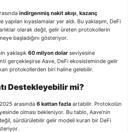
arasında
indirgenmiş nakit akışı
,
kazanç
e yapılan kıyaslamalar yer aldı. Bu yaklaşım, DeFi
arlıklar olarak değil, gelir üreten protokollerin
meye başladığını gösteriyor.
nin yaklaşık
60 milyon dolar
seviyesine
nti gerçekleşirse Aave, DeFi ekosisteminde gelir
n protokollerden biri haline gelebilir.
atı Destekleyebilir mi?
e 2025 arasında
6 kattan fazla
artabilir. Protokolün
yesinde olması bekleniyor. Bu tablo, Aave’nin
ğil, sürdürülebilir gelir modeli kuran bir DeFi
teriyor.