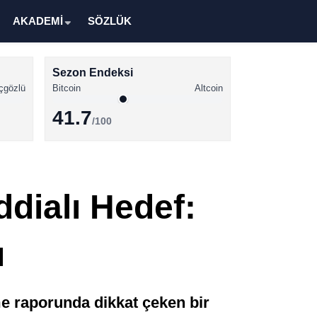
AKADEMİ
SÖZLÜK
Sezon Endeksi
çgözlü
Bitcoin
Altcoin
41.7
/100
Kripto Para Haberleri
Bitcoin Haberleri
ddialı Hedef:
Altcoin Haberleri
Ethereum Haberleri
ı
Solana Haberleri
XRP Haberleri
e raporunda dikkat çeken bir
Memecoin Haberleri