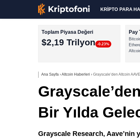
KRİPTO PARA H
Toplam Piyasa Değeri
Pay 
Bitcoi
$2,19 Trilyon
-0.23%
Ether
Altcoi
Ana Sayfa
›
Altcoin Haberleri
›
Grayscale’den Altcoin AAVE 
Grayscale’den 
Bir Yılda Gele
Grayscale Research, Aave’nin y