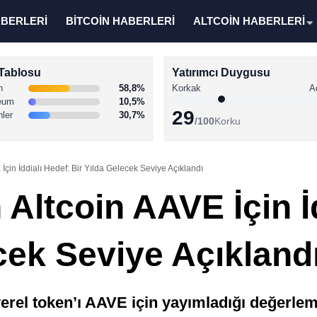
ABERLERİ
BİTCOİN HABERLERİ
ALTCOİN HABERLERİ
Tablosu
Yatırımcı Duygusu
n
58,8%
Korkak
A
eum
10,5%
29
nler
30,7%
/100
Korku
İçin İddialı Hedef: Bir Yılda Gelecek Seviye Açıklandı
Altcoin AAVE İçin İ
cek Seviye Açıkland
erel token’ı AAVE için yayımladığı değerlem