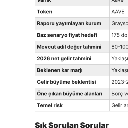
Token
AAVE
Raporu yayımlayan kurum
Graysc
Baz senaryo fiyat hedefi
175 do
Mevcut adil değer tahmini
80-100
2026 net gelir tahmini
Yaklaş
Beklenen kar marjı
Yaklaş
Gelir büyüme beklentisi
2023-2
Öne çıkan büyüme alanları
Borç v
Temel risk
Gelir 
Sık Sorulan Sorular