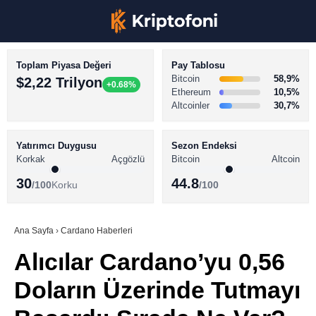
Toplam Piyasa Değeri
Pay Tablosu
Bitcoin
58,9%
$2,22 Trilyon
+0.68%
Ethereum
10,5%
Altcoinler
30,7%
KRİPTO PARA HABERLERİ
Facebook
BİTCOİN HABERLERİ
Yatırımcı Duygusu
Sezon Endeksi
Korkak
Açgözlü
Bitcoin
Altcoin
ALTCOİN HABERLERİ
30
44.8
/100
Korku
/100
AKADEMİ
Instagram
SÖZLÜK
Ana Sayfa
›
Cardano Haberleri
Alıcılar Cardano’yu 0,56
Youtube
Doların Üzerinde Tutmayı
TikTok