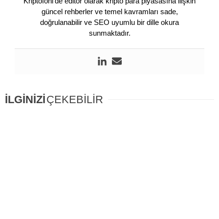
Kriptofoni’de editör olarak kripto para piyasasına ilişkin
güncel rehberler ve temel kavramları sade,
doğrulanabilir ve SEO uyumlu bir dille okura
sunmaktadır.
İLGİNİZİ
ÇEKEBİLİR