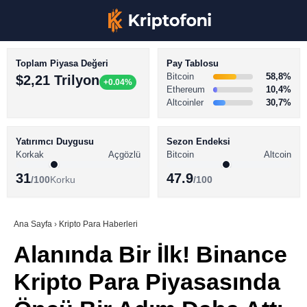
Toplam Piyasa Değeri
Pay Tablosu
Bitcoin
58,8%
$2,21 Trilyon
+0.04%
Ethereum
10,4%
Altcoinler
30,7%
KRİPTO PARA HABERLERİ
Facebook
BİTCOİN HABERLERİ
Yatırımcı Duygusu
Sezon Endeksi
Korkak
Açgözlü
Bitcoin
Altcoin
ALTCOİN HABERLERİ
31
47.9
/100
Korku
/100
AKADEMİ
Instagram
SÖZLÜK
Ana Sayfa
›
Kripto Para Haberleri
Alanında Bir İlk! Binance
Youtube
Kripto Para Piyasasında
TikTok