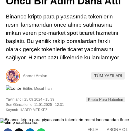
Öncü Bir Adım Daha Attı
Pinterest
Binance kripto para piyasasında tokenlerin
LinkedIn
resmi lansmandan önce alınıp satılmasına
imkan veren pre-market spot ticaret hizmetini
Telegram
başlattı. Bu yenilik rakip borsalardan farklı
olarak gerçek tokenlerle ticaret yapılmasını
sağlıyor. Hizmet bazı ülkelerde kullanılamıyor.
Ahmet Arslan
TÜM YAZILARI
Editör:
Mesut İnan
Yayınlandı: 25.09.2024 - 15:39
Kripto Para Haberleri
Son Güncelleme: 11.01.2025 - 12:31
Kaynak: HABER MERKEZI
EKLE
ABONE OL