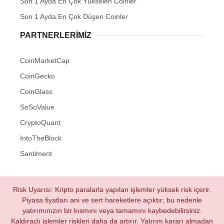
Son 1 Ayda En Çok Yükselen Coinler
Son 1 Ayda En Çok Düşen Coinler
PARTNERLERIMIZ
CoinMarketCap
CoinGecko
CoinGlass
SoSoValue
CryptoQuant
IntoTheBlock
Santiment
Risk Uyarısı: Kripto paralarla yapılan işlemler yüksek risk içerir.
Piyasa fiyatları ani ve sert hareketlere açıktır; bu nedenle
yatırımınızın bir kısmını veya tamamını kaybedebilirsiniz.
Kaldıraçlı işlemler riskleri daha da artırır. Yatırım kararı almadan