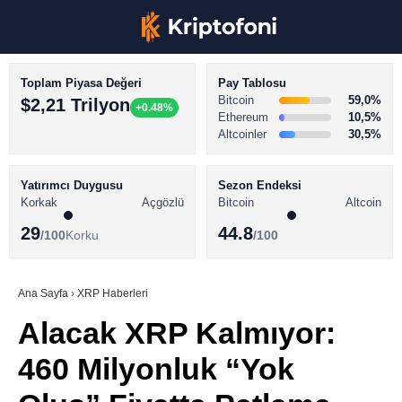
Toplam Piyasa Değeri
Pay Tablosu
Bitcoin
59,0%
$2,21 Trilyon
+0.48%
Ethereum
10,5%
Altcoinler
30,5%
KRİPTO PARA HABERLERİ
Facebook
BİTCOİN HABERLERİ
Yatırımcı Duygusu
Sezon Endeksi
Korkak
Açgözlü
Bitcoin
Altcoin
ALTCOİN HABERLERİ
29
44.8
/100
Korku
/100
AKADEMİ
Instagram
SÖZLÜK
Ana Sayfa
›
XRP Haberleri
Alacak XRP Kalmıyor:
Youtube
460 Milyonluk “Yok
TikTok