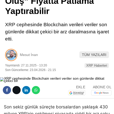
Oluş” Fiyatta Patlama
Pinterest
Yaptırabilir
LinkedIn
XRP cephesinde Blockchain verileri veriler son
günlerde dikkat çekici bir arz daralmasına işaret
Telegram
etti.
Mesut İnan
TÜM YAZILARI
Yayınlandı: 27.11.2025 - 13:20
XRP Haberleri
Son Güncelleme: 23.04.2026 - 21:15
EKLE
ABONE OL
Son sekiz günlük süreçte borsalardan yaklaşık 430
milyon XRP’nin çekilmesi piyasada ciddi bir arz şoku