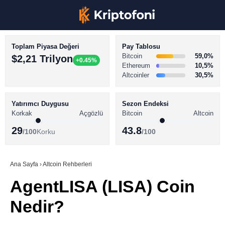
Toplam Piyasa Değeri
Pay Tablosu
Bitcoin
59,0%
$2,21 Trilyon
+0.45%
Ethereum
10,5%
Altcoinler
30,5%
KRİPTO PARA HABERLERİ
Facebook
BİTCOİN HABERLERİ
Yatırımcı Duygusu
Sezon Endeksi
Korkak
Açgözlü
Bitcoin
Altcoin
ALTCOİN HABERLERİ
29
43.8
/100
Korku
/100
AKADEMİ
Instagram
SÖZLÜK
Ana Sayfa
›
Altcoin Rehberleri
AgentLISA (LISA) Coin
Youtube
Nedir?
TikTok