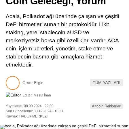
Coin Geleceği, Yorum
Pinterest
Acala, Polkadot ağı üzerinde çalışan ve çeşitli
LinkedIn
DeFi hizmetleri sunan bir protokoldür. Likit
staking, yerel stablecoin aUSD ve
Telegram
merkeziyetsiz borsa gibi özellikleri vardır. ACA
coin, işlem ücretleri, yönetim, stake etme ve
stablecoin basma gibi amaçlara hizmet
etmektedir.
Ömer Ergin
TÜM YAZILARI
Editör:
Mesut İnan
Yayınlandı: 08.09.2024 - 22:00
Altcoin Rehberleri
Son Güncelleme: 30.12.2024 - 18:21
Kaynak: HABER MERKEZI