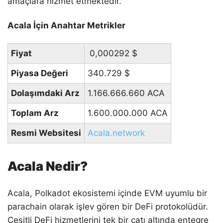
amaçlara hizmet etmektedir.
Acala İçin Anahtar Metrikler
Fiyat
0,000292
$
Piyasa Değeri
340.729
$
Dolaşımdaki Arz
1.166.666.660 ACA
Toplam Arz
1.600.000.000 ACA
Resmi Websitesi
Acala.network
Acala Nedir?
Acala, Polkadot ekosistemi içinde EVM uyumlu bir
parachain olarak işlev gören bir DeFi protokolüdür.
Çeşitli DeFi hizmetlerini tek bir çatı altında entegre