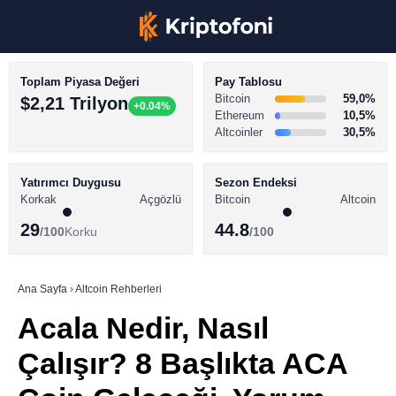
Toplam Piyasa Değeri
Pay Tablosu
Bitcoin
59,0%
$2,21 Trilyon
+0.04%
Ethereum
10,5%
Altcoinler
30,5%
KRİPTO PARA HABERLERİ
Facebook
BİTCOİN HABERLERİ
Yatırımcı Duygusu
Sezon Endeksi
Korkak
Açgözlü
Bitcoin
Altcoin
ALTCOİN HABERLERİ
29
44.8
/100
Korku
/100
AKADEMİ
Instagram
SÖZLÜK
Ana Sayfa
›
Altcoin Rehberleri
Acala Nedir, Nasıl
Youtube
Çalışır? 8 Başlıkta ACA
TikTok