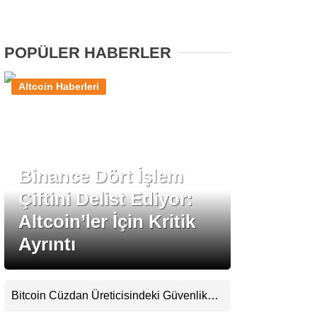
Stablecoin Haberleri
POPÜLER HABERLER
Altcoin Haberleri
Facebook
Binance Dört İşlem
Instagram
Çiftini Delist Ediyor:
Youtube
Altcoin’ler İçin Kritik
Ayrıntı
TikTok
Pinterest
Bitcoin Cüzdan Üreticisindeki Güvenlik
Krizi Büyüyor: Kayıpların Boyutu