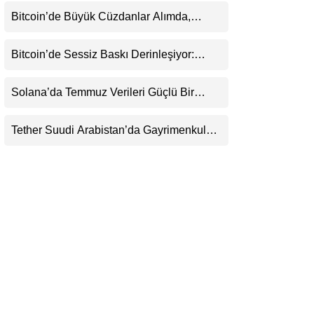
Belirsizliğini Koruyor
LinkedIn
Bitcoin’de Büyük Cüzdanlar Alımda,
Küçük Yatırımcı Satışta: Piyasa 70 Bin
Dolar Senaryosuna mı Hazırlanıyor?
Telegram
Bitcoin’de Sessiz Baskı Derinleşiyor:
Yatırımcılar Zararda Satıyor, Ancak Panik
Henüz Yok
Solana’da Temmuz Verileri Güçlü Bir
Toparlanmaya İşaret Ediyor: Büyümeyi Bu
Kez Sadece Memecoin’ler Taşımıyor
Tether Suudi Arabistan’da Gayrimenkul
Tokenizasyonuna Giriyor: USDT’nin
Ötesinde Yeni Bir Finans Devi mi
Doğuyor?