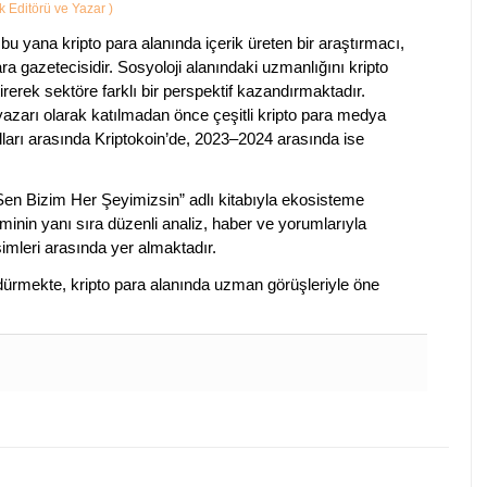
ik Editörü ve Yazar
)
bu yana kripto para alanında içerik üreten bir araştırmacı,
a gazetecisidir. Sosyoloji alanındaki uzmanlığını kripto
irerek sektöre farklı bir perspektif kazandırmaktadır.
 yazarı olarak katılmadan önce çeşitli kripto para medya
lları arasında Kriptokoin’de, 2023–2024 arasında ise
 Sen Bizim Her Şeyimizsin” adlı kitabıyla ekosisteme
iminin yanı sıra düzenli analiz, haber ve yorumlarıyla
isimleri arasında yer almaktadır.
sürdürmekte, kripto para alanında uzman görüşleriyle öne