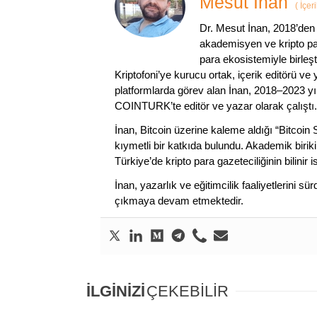
Mesut İnan
(
İçer
Dr. Mesut İnan, 2018’den 
akademisyen ve kripto par
para ekosistemiyle birleşt
Kriptofoni’ye kurucu ortak, içerik editörü ve
platformlarda görev alan İnan, 2018–2023 yı
COINTURK’te editör ve yazar olarak çalıştı.
İnan, Bitcoin üzerine kaleme aldığı “Bitcoin
kıymetli bir katkıda bulundu. Akademik birik
Türkiye’de kripto para gazeteciliğinin bilinir 
İnan, yazarlık ve eğitimcilik faaliyetlerini 
çıkmaya devam etmektedir.
İLGİNİZİ
ÇEKEBİLİR