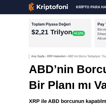
KRİPTO PARA H
Toplam Piyasa Değeri
Pay 
Bitcoi
$2,21 Trilyon
+0.12%
Ether
Altcoi
Ana Sayfa
›
XRP Haberleri
›
ABD’nin Borcu Tartışılıyor: Tr
ABD’nin Borcu 
Bir Planı mı V
XRP ile ABD borcunun kapatılma