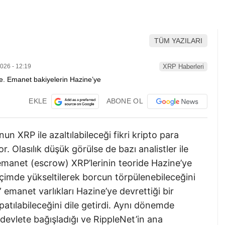
.
TÜM YAZILARI
026 - 12:19
XRP Haberleri
EKLE
ABONE OL
un XRP ile azaltılabileceği fikri kripto para
or. Olasılık düşük görülse de bazı analistler ile
 emanet (escrow) XRP’lerinin teoride Hazine’ye
biçimde yükseltilerek borcun törpülenebileceğini
emanet varlıkları Hazine’ye devrettiği bir
atılabileceğini dile getirdi. Aynı dönemde
devlete bağışladığı ve RippleNet’in ana