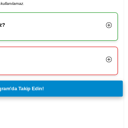
kullanılamaz.
z?
legram'da Takip Edin!