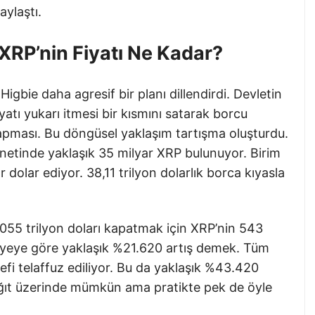
ylaştı.
 XRP’nin Fiyatı Ne Kadar?
bie daha agresif bir planı dillendirdi. Devletin
yatı yukarı itmesi bir kısmını satarak borcu
apması. Bu döngüsel yaklaşım tartışma oluşturdu.
manetinde yaklaşık 35 milyar XRP bulunuyor. Birim
 dolar ediyor. 38,11 trilyon dolarlık borca kıyasla
,055 trilyon doları kapatmak için XRP’nin 543
iyeye göre yaklaşık %21.620 artış demek. Tüm
fi telaffuz ediliyor. Bu da yaklaşık %43.420
Kağıt üzerinde mümkün ama pratikte pek de öyle