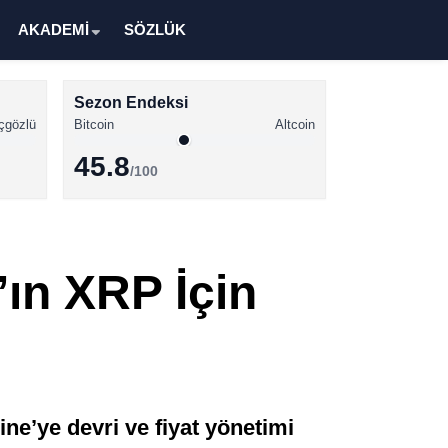
AKADEMİ
SÖZLÜK
Sezon Endeksi
çgözlü
Bitcoin
Altcoin
45.8
/100
Kripto Para Haberleri
Bitcoin Haberleri
’ın XRP İçin
Altcoin Haberleri
Ethereum Haberleri
Solana Haberleri
XRP Haberleri
e’ye devri ve fiyat yönetimi
Memecoin Haberleri