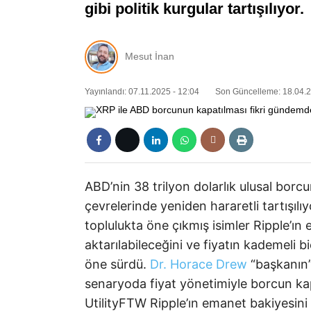
gibi politik kurgular tartışılıyor
Mesut İnan
Yayınlandı: 07.11.2025 - 12:04
Son Güncelleme: 18.04.2
ABD’nin 38 trilyon dolarlık ulusal borcun
çevrelerinde yeniden hararetli tartışılıy
toplulukta öne çıkmış isimler Ripple’ın
aktarılabileceğini ve fiyatın kademeli 
öne sürdü.
Dr. Horace Drew
“başkanın” 
senaryoda fiyat yönetimiyle borcun kap
UtilityFTW Ripple’ın emanet bakiyesini 