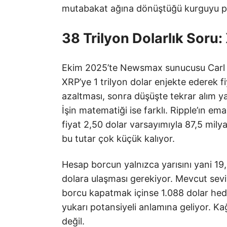
mutabakat ağına dönüştüğü kurguyu pa
38 Trilyon Dolarlık Soru:
Ekim 2025’te Newsmax sunucusu Carl Hig
XRP’ye 1 trilyon dolar enjekte ederek fi
azaltması, sonra düşüşte tekrar alım y
İşin matematiği ise farklı. Ripple’ın e
fiyat 2,50 dolar varsayımıyla 87,5 milyar
bu tutar çok küçük kalıyor.
Hesap borcun yalnızca yarısını yani 19
dolara ulaşması gerekiyor. Mevcut sev
borcu kapatmak içinse 1.088 dolar hede
yukarı potansiyeli anlamına geliyor. 
değil.