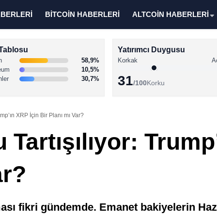
ABERLERİ
BİTCOİN HABERLERİ
ALTCOİN HABERLERİ
Tablosu
Yatırımcı Duygusu
n
58,9%
Korkak
A
eum
10,5%
31
nler
30,7%
/100
Korku
ump’ın XRP İçin Bir Planı mı Var?
Tartışılıyor: Trump
ar?
sı fikri gündemde. Emanet bakiyelerin Hazin