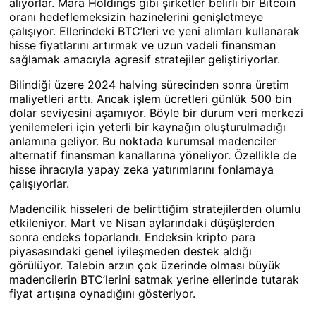
alıyorlar. Mara Holdings gibi şirketler belirli bir Bitcoin
oranı hedeflemeksizin hazinelerini genişletmeye
çalışıyor. Ellerindeki BTC’leri ve yeni alımları kullanarak
hisse fiyatlarını artırmak ve uzun vadeli finansman
sağlamak amacıyla agresif stratejiler geliştiriyorlar.
Bilindiği üzere 2024 halving sürecinden sonra üretim
maliyetleri arttı. Ancak işlem ücretleri günlük 500 bin
dolar seviyesini aşamıyor. Böyle bir durum veri merkezi
yenilemeleri için yeterli bir kaynağın oluşturulmadığı
anlamına geliyor. Bu noktada kurumsal madenciler
alternatif finansman kanallarına yöneliyor. Özellikle de
hisse ihracıyla yapay zeka yatırımlarını fonlamaya
çalışıyorlar.
Madencilik hisseleri de belirttiğim stratejilerden olumlu
etkileniyor. Mart ve Nisan aylarındaki düşüşlerden
sonra endeks toparlandı. Endeksin kripto para
piyasasındaki genel iyileşmeden destek aldığı
görülüyor. Talebin arzın çok üzerinde olması büyük
madencilerin BTC’lerini satmak yerine ellerinde tutarak
fiyat artışına oynadığını gösteriyor.