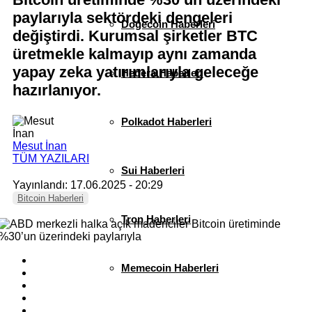
paylarıyla sektördeki dengeleri
Dogecoin Haberleri
değiştirdi. Kurumsal şirketler BTC
üretmekle kalmayıp aynı zamanda
yapay zeka yatırımlarıyla geleceğe
Hedera Haberleri
hazırlanıyor.
Polkadot Haberleri
Mesut İnan
TÜM YAZILARI
Sui Haberleri
Yayınlandı: 17.06.2025 - 20:29
Bitcoin Haberleri
Tron Haberleri
Memecoin Haberleri