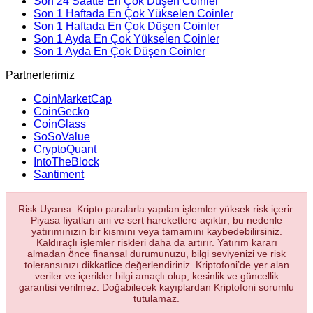
Son 24 Saatte En Çok Düşen Coinler
Son 1 Haftada En Çok Yükselen Coinler
Son 1 Haftada En Çok Düşen Coinler
Son 1 Ayda En Çok Yükselen Coinler
Son 1 Ayda En Çok Düşen Coinler
Partnerlerimiz
CoinMarketCap
CoinGecko
CoinGlass
SoSoValue
CryptoQuant
IntoTheBlock
Santiment
Risk Uyarısı: Kripto paralarla yapılan işlemler yüksek risk içerir.
Piyasa fiyatları ani ve sert hareketlere açıktır; bu nedenle
yatırımınızın bir kısmını veya tamamını kaybedebilirsiniz.
Kaldıraçlı işlemler riskleri daha da artırır. Yatırım kararı
almadan önce finansal durumunuzu, bilgi seviyenizi ve risk
toleransınızı dikkatlice değerlendiriniz. Kriptofoni’de yer alan
veriler ve içerikler bilgi amaçlı olup, kesinlik ve güncellik
garantisi verilmez. Doğabilecek kayıplardan Kriptofoni sorumlu
tutulamaz.