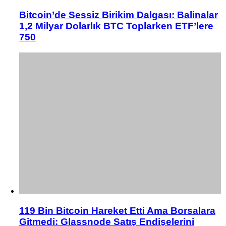
Bitcoin’de Sessiz Birikim Dalgası: Balinalar
1,2 Milyar Dolarlık BTC Toplarken ETF’lere
750
119 Bin Bitcoin Hareket Etti Ama Borsalara
Gitmedi: Glassnode Satış Endişelerini