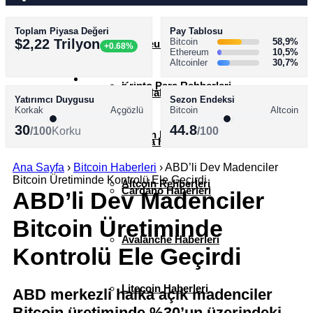
Toplam Piyasa Değeri
Pay Tablosu
AKADEMİ
$2,22 Trilyon
Bitcoin
58,9%
Ethereum Haberleri
+0.68%
Ethereum
10,5%
Altcoinler
30,7%
SÖZLÜK
Kripto Para Rehberleri
XRP Haberleri
Yatırımcı Duygusu
Sezon Endeksi
Korkak
Açgözlü
Bitcoin
Altcoin
30
44.8
/100
Korku
/100
Bitcoin Rehberleri
Solana Haberleri
Ana Sayfa
›
Bitcoin Haberleri
›
ABD’li Dev Madenciler
Bitcoin Üretiminde Kontrolü Ele Geçirdi
Altcoin Rehberleri
Cardano Haberleri
ABD’li Dev Madenciler
Bitcoin Üretiminde
Avalanche Haberleri
Kontrolü Ele Geçirdi
Litecoin Haberleri
ABD merkezli halka açık madenciler
Bitcoin üretiminde %30’un üzerindeki