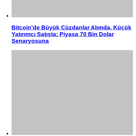
Bitcoin’de Büyük Cüzdanlar Alımda, Küçük
Yatırımcı Satışta: Piyasa 70 Bin Dolar
Senaryosuna