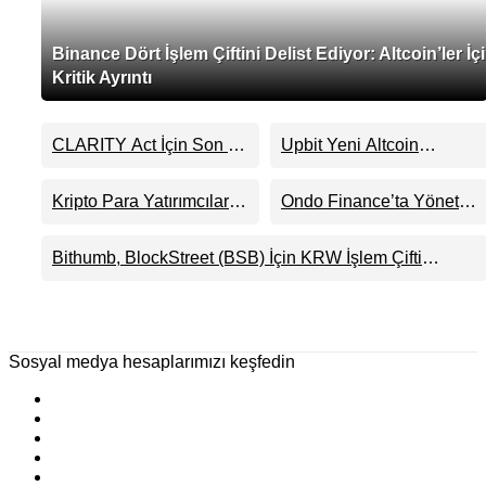
Binance Dört İşlem Çiftini Delist Ediyor: Altcoin’ler İç
Kritik Ayrıntı
CLARITY Act İçin Son 24
Upbit Yeni Altcoin
Saat: Senato Matematiği
Listelemesini Duyurdu:
Kripto Para Piyasasının
KRW, BTC ve USDT
Kripto Para Yatırımcıları
Ondo Finance’ta Yönetim
Beklentisini Bozabilir
Paritelerinde İşlem
Artık Neden Evlerinde
Krizi Derinleşti:
Görecek
Hedef Alınıyor?
Milyarlarca Dolarlık
Bithumb, BlockStreet (BSB) İçin KRW İşlem Çifti
Tokenizasyon Devinin
Desteği Duyurdu
Kontrolü Mahkemeye
Taşındı
Sosyal medya hesaplarımızı keşfedin