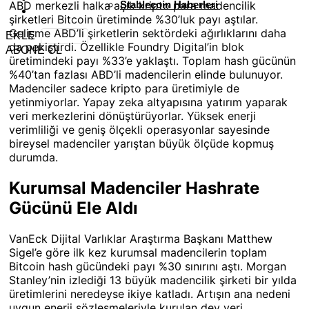
ABD merkezli halka açık kripto para madencilik
Stablecoin Haberleri
şirketleri Bitcoin üretiminde %30’luk payı aştılar.
Gelişme ABD’li şirketlerin sektördeki ağırlıklarını daha
EKLE
da pekiştirdi. Özellikle Foundry Digital’in blok
ABONE OL
üretimindeki payı %33’e yaklaştı. Toplam hash gücünün
%40’tan fazlası ABD’li madencilerin elinde bulunuyor.
Madenciler sadece kripto para üretimiyle de
yetinmiyorlar. Yapay zeka altyapısına yatırım yaparak
veri merkezlerini dönüştürüyorlar. Yüksek enerji
verimliliği ve geniş ölçekli operasyonlar sayesinde
bireysel madenciler yarıştan büyük ölçüde kopmuş
durumda.
Kurumsal Madenciler Hashrate
Gücünü Ele Aldı
VanEck Dijital Varlıklar Araştırma Başkanı Matthew
Sigel’e göre ilk kez kurumsal madencilerin toplam
Bitcoin hash gücündeki payı %30 sınırını aştı. Morgan
Stanley’nin izlediği 13 büyük madencilik şirketi bir yılda
üretimlerini neredeyse ikiye katladı. Artışın ana nedeni
uygun enerji sözleşmeleriyle kurulan dev veri