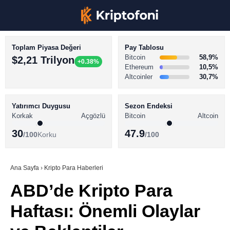
Toplam Piyasa Değeri
Pay Tablosu
Bitcoin
58,9%
$2,21 Trilyon
+0.38%
Ethereum
10,5%
Altcoinler
30,7%
KRİPTO PARA HABERLERİ
Facebook
BİTCOİN HABERLERİ
Yatırımcı Duygusu
Sezon Endeksi
Korkak
Açgözlü
Bitcoin
Altcoin
ALTCOİN HABERLERİ
30
47.9
/100
Korku
/100
AKADEMİ
Instagram
SÖZLÜK
Ana Sayfa
›
Kripto Para Haberleri
ABD’de Kripto Para
Youtube
Haftası: Önemli Olaylar
TikTok