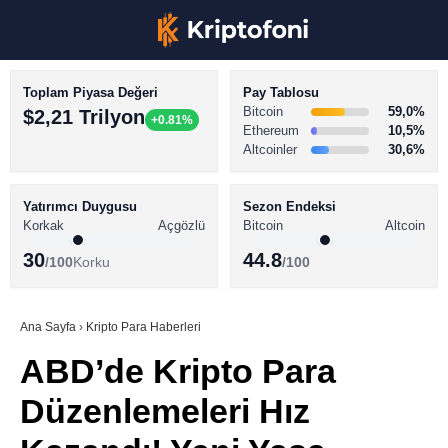
Toplam Piyasa Değeri
Pay Tablosu
Bitcoin
59,0%
$2,21 Trilyon
+0.81%
Ethereum
10,5%
Altcoinler
30,6%
KRİPTO PARA HABERLERİ
Facebook
BİTCOİN HABERLERİ
Yatırımcı Duygusu
Sezon Endeksi
Korkak
Açgözlü
Bitcoin
Altcoin
ALTCOİN HABERLERİ
30
44.8
/100
Korku
/100
AKADEMİ
Instagram
SÖZLÜK
Ana Sayfa
›
Kripto Para Haberleri
ABD’de Kripto Para
Youtube
Düzenlemeleri Hız
TikTok