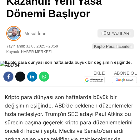
Kazandı! Yeni Yasa
Pinterest
Dönemi Başlıyor
LinkedIn
Mesut İnan
TÜM YAZILARI
Telegram
Yayınlandı: 31.03.2025 - 23:59
Kripto Para Haberleri
Kaynak: HABER MERKEZI
EKLE
ABONE OL
Kripto para dünyası son haftalarda büyük bir
değişimin eşiğinde. ABD’de beklenen düzenlemeler
hızla netleşiyor. Trump’ın SEC adayı Paul Atkins bu
sürecin başına geçerek kripto para düzenlemelerini
öncelikli hedefi yaptı. Meclis ve Senato’dan ardı
ardına gelen yasa teklifleriyle stablecoin’ler de