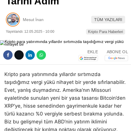
Tarihi Adım
Pinterest
Mesut İnan
TÜM YAZILARI
LinkedIn
Yayınlandı: 12.05.2025 - 10:00
Kripto Para Haberleri
Telegram
EKLE
ABONE OL
Kripto para yatırımında yıllardır sırtımızda
taşıdığımız vergi yükü nihayet bir yerde sıfırlanabilir.
Evet, yanlış duymadınız. Amerika’nın Missouri
eyaletinde sunulan yeni bir yasa tasarısı Bitcoin’den
XRP’ye, hisse senedinden gayrimenkule kadar her
türlü kazancı %0 vergiyle serbest bırakma yolunda.
Biz bu gelişmeyi tüm ABD’nin yatırım iklimini
değiştirecek bir kırılma noktası olarak görüyoruz.