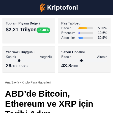
Toplam Piyasa Değeri
Pay Tablosu
Bitcoin
59,0%
$2,21 Trilyon
+0.48%
Ethereum
10,5%
Altcoinler
30,5%
KRİPTO PARA HABERLERİ
Facebook
BİTCOİN HABERLERİ
Yatırımcı Duygusu
Sezon Endeksi
Korkak
Açgözlü
Bitcoin
Altcoin
ALTCOİN HABERLERİ
29
43.8
/100
Korku
/100
AKADEMİ
Instagram
SÖZLÜK
Ana Sayfa
›
Kripto Para Haberleri
ABD’de Bitcoin,
Youtube
Ethereum ve XRP İçin
TikTok