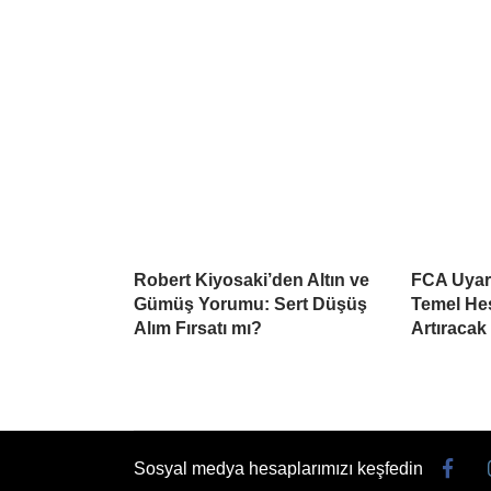
Robert Kiyosaki’den Altın ve
FCA Uyard
Gümüş Yorumu: Sert Düşüş
Temel He
Alım Fırsatı mı?
Artıracak
Sosyal medya hesaplarımızı keşfedin