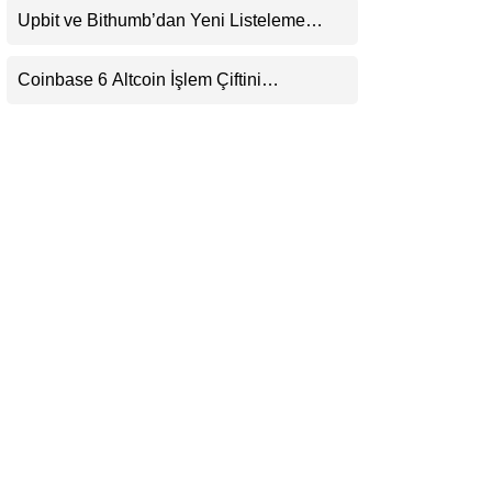
Upbit ve Bithumb’dan Yeni Listeleme
LinkedIn
Hamlesi: HOME, META2 ve USDG
Geliyor
Coinbase 6 Altcoin İşlem Çiftini
Telegram
Durduracak