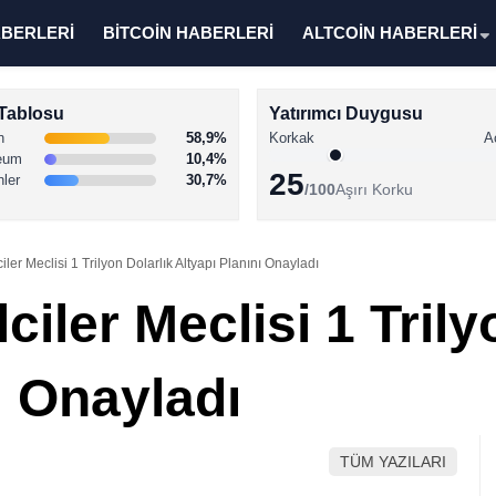
ABERLERİ
BİTCOİN HABERLERİ
ALTCOİN HABERLERİ
Tablosu
Yatırımcı Duygusu
n
58,9%
Korkak
A
eum
10,4%
25
nler
30,7%
/100
Aşırı Korku
ler Meclisi 1 Trilyon Dolarlık Altyapı Planını Onayladı
iler Meclisi 1 Trily
ı Onayladı
TÜM YAZILARI