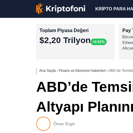
KRİPTO PARA H
Toplam Piyasa Değeri
Pay 
Bitcoi
$2,20 Trilyon
+0.52%
Ether
Altcoi
Ana Sayfa
›
Finans ve Ekonomi Haberleri
›
ABD’de Temsilci
ABD’de Temsilc
Altyapı Planın
Ömer Ergin