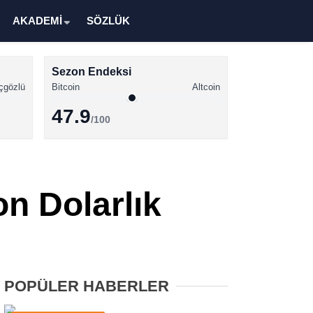
AKADEMİ
SÖZLÜK
Sezon Endeksi
çgözlü
Bitcoin
Altcoin
47.9
/100
Kripto Para Haberleri
Bitcoin Haberleri
on Dolarlık
Altcoin Haberleri
Ethereum Haberleri
Solana Haberleri
POPÜLER HABERLER
XRP Haberleri
Memecoin Haberleri