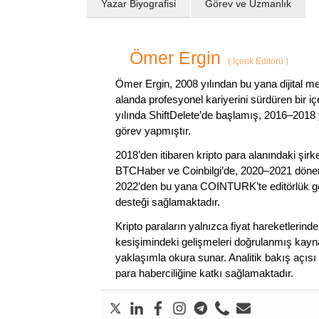
Yazar Biyografisi
Görev ve Uzmanlık
Ömer Ergin
(
İçerik Editörü
)
Ömer Ergin, 2008 yılından bu yana dijital me
alanda profesyonel kariyerini sürdüren bir iç
yılında ShiftDelete’de başlamış, 2016–2018 y
görev yapmıştır.
2018’den itibaren kripto para alanındaki şi
BTCHaber ve Coinbilgi’de, 2020–2021 dönemi
2022’den bu yana COINTURK’te editörlük gör
desteği sağlamaktadır.
Kripto paraların yalnızca fiyat hareketlerind
kesişimindeki gelişmeleri doğrulanmış kayna
yaklaşımla okura sunar. Analitik bakış açısı 
para haberciliğine katkı sağlamaktadır.