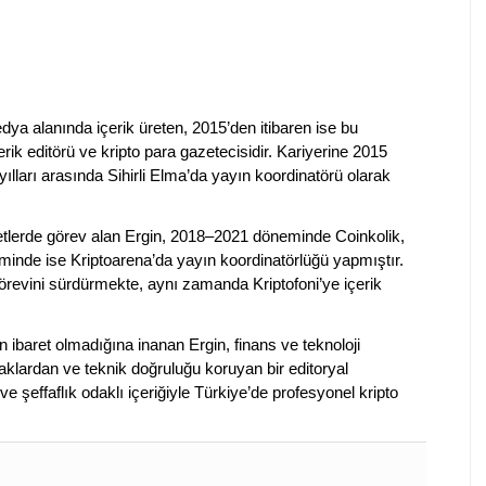
dya alanında içerik üreten, 2015’den itibaren ise bu
erik editörü ve kripto para gazetecisidir. Kariyerine 2015
ılları arasında Sihirli Elma’da yayın koordinatörü olarak
rketlerde görev alan Ergin, 2018–2021 döneminde Coinkolik,
nde ise Kriptoarena’da yayın koordinatörlüğü yapmıştır.
evini sürdürmekte, aynı zamanda Kriptofoni’ye içerik
en ibaret olmadığına inanan Ergin, finans ve teknoloji
klardan ve teknik doğruluğu koruyan bir editoryal
ve şeffaflık odaklı içeriğiyle Türkiye’de profesyonel kripto