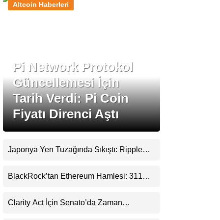
Altcoin Haberleri
Stablecoin Haberleri
Pi Network Protokol
Facebook
Güncellemesi İçin
Tarih Verdi: Pi Coin
Fiyatı Direnci Aştı
Instagram
Youtube
Japonya Yen Tuzağında Sıkıştı: Ripple
(XRP) Üçüncü Yol Olabilir mi?
TikTok
BlackRock’tan Ethereum Hamlesi: 311
Milyar Dolarlık Nakit Serisi Zincire Taşındı
Pinterest
Clarity Act İçin Senato’da Zaman
Daralıyor