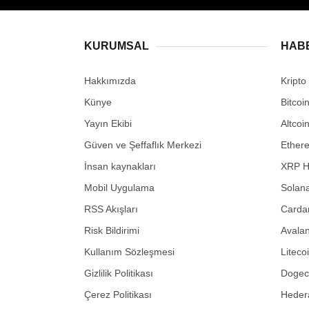
KURUMSAL
HAB
Hakkımızda
Kripto
Künye
Bitcoi
Yayın Ekibi
Altcoi
Güven ve Şeffaflık Merkezi
Ether
İnsan kaynakları
XRP H
Mobil Uygulama
Solana
RSS Akışları
Carda
Risk Bildirimi
Avalan
Kullanım Sözleşmesi
Liteco
Gizlilik Politikası
Dogeco
Çerez Politikası
Hedera