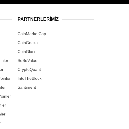
PARTNERLERIMIZ
CoinMarketCap
CoinGecko
CoinGlass
inler
SoSoValue
er
CryptoQuant
oinler
IntoTheBlock
ler
Santiment
oinler
nler
ler
r