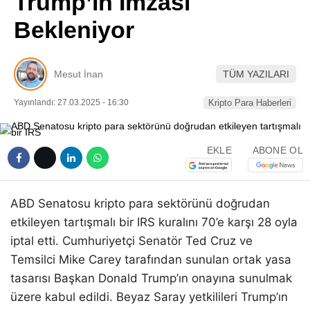
Trump’ın İmzası
Pinterest
Bekleniyor
LinkedIn
Mesut İnan
TÜM YAZILARI
Telegram
Yayınlandı: 27.03.2025 - 16:30
Kripto Para Haberleri
EKLE
ABONE OL
ABD Senatosu kripto para sektörünü doğrudan
etkileyen tartışmalı bir IRS kuralını 70’e karşı 28 oyla
iptal etti. Cumhuriyetçi Senatör Ted Cruz ve
Temsilci Mike Carey tarafından sunulan ortak yasa
tasarısı Başkan Donald Trump’ın onayına sunulmak
üzere kabul edildi. Beyaz Saray yetkilileri Trump’ın