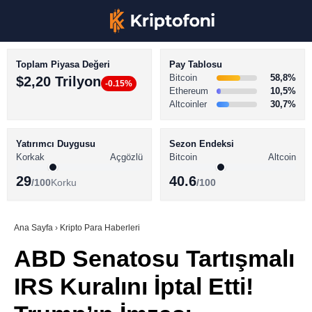
Toplam Piyasa Değeri
Pay Tablosu
Bitcoin
58,8%
$2,20 Trilyon
-0.15%
Ethereum
10,5%
Altcoinler
30,7%
KRİPTO PARA HABERLERİ
Facebook
BİTCOİN HABERLERİ
Yatırımcı Duygusu
Sezon Endeksi
Korkak
Açgözlü
Bitcoin
Altcoin
ALTCOİN HABERLERİ
29
40.6
/100
Korku
/100
AKADEMİ
Instagram
SÖZLÜK
Ana Sayfa
›
Kripto Para Haberleri
ABD Senatosu Tartışmalı
Youtube
IRS Kuralını İptal Etti!
TikTok