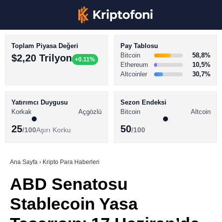
Toplam Piyasa Değeri
Pay Tablosu
Bitcoin
58,8%
$2,20 Trilyon
+0.11%
Ethereum
10,5%
Altcoinler
30,7%
KRİPTO PARA HABERLERİ
Facebook
BİTCOİN HABERLERİ
Yatırımcı Duygusu
Sezon Endeksi
Korkak
Açgözlü
Bitcoin
Altcoin
ALTCOİN HABERLERİ
25
50
/100
Aşırı Korku
/100
AKADEMİ
Instagram
SÖZLÜK
Ana Sayfa
›
Kripto Para Haberleri
ABD Senatosu
Youtube
Stablecoin Yasa
TikTok