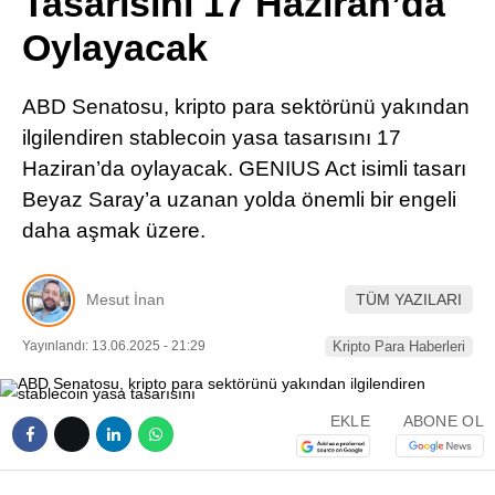
Tasarısını 17 Haziran’da
Pinterest
Oylayacak
LinkedIn
ABD Senatosu, kripto para sektörünü yakından
ilgilendiren stablecoin yasa tasarısını 17
Telegram
Haziran’da oylayacak. GENIUS Act isimli tasarı
Beyaz Saray’a uzanan yolda önemli bir engeli
daha aşmak üzere.
Mesut İnan
TÜM YAZILARI
Yayınlandı: 13.06.2025 - 21:29
Kripto Para Haberleri
EKLE
ABONE OL