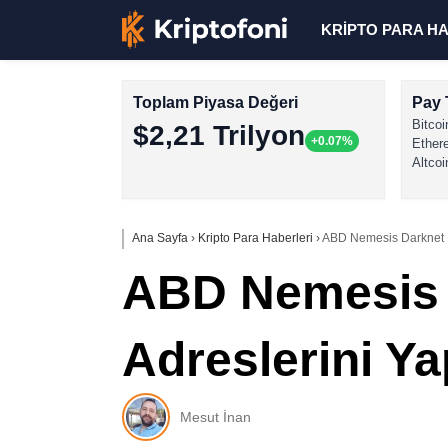
KRİPTO PARA H
Toplam Piyasa Değeri
Pay 
Bitcoi
$2,21 Trilyon
+0.07%
Ether
Altcoi
Ana Sayfa
›
Kripto Para Haberleri
›
ABD Nemesis Darknet Mar
ABD Nemesis D
Adreslerini Ya
Mesut İnan