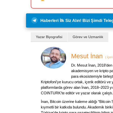
Haberleri İlk Siz Alın! Bizi Şimdi Te
Yazar Biyografisi
Görev ve Uzmanlık
Mesut İnan
(
İçer
Dr. Mesut İnan, 2018’den 
akademisyen ve kripto par
para ekosistemiyle birleşt
Kriptofoni’ye kurucu ortak, içerik editörü ve
platformlarda görev alan İnan, 2018–2023 yı
COINTURK’te editör ve yazar olarak çalıştı.
İnan, Bitcoin üzerine kaleme aldığı “Bitcoin
kıymetli bir katkıda bulundu. Akademik birik
Türkiye’de kripto para gazeteciliğinin bilinir 