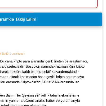
legram'da Takip Edin!
ik Editörü ve Yazar
)
bu yana kripto para alanında içerik üreten bir araştırmacı,
a gazetecisidir. Sosyoloji alanındaki uzmanlığını kripto
irerek sektöre farklı bir perspektif kazandırmaktadır.
 yazarı olarak katılmadan önce çeşitli kripto para medya
lları arasında Kriptokoin’de, 2023–2024 arasında ise
 Sen Bizim Her Şeyimizsin” adlı kitabıyla ekosisteme
iminin yanı sıra düzenli analiz, haber ve yorumlarıyla
isimleri arasında yer almaktadır.