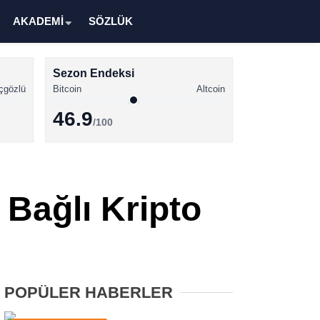
AKADEMİ
SÖZLÜK
Sezon Endeksi
çgözlü
Bitcoin
Altcoin
46.9
/100
Kripto Para Haberleri
Bitcoin Haberleri
Bağlı Kripto
Altcoin Haberleri
Ethereum Haberleri
Solana Haberleri
POPÜLER HABERLER
XRP Haberleri
Memecoin Haberleri