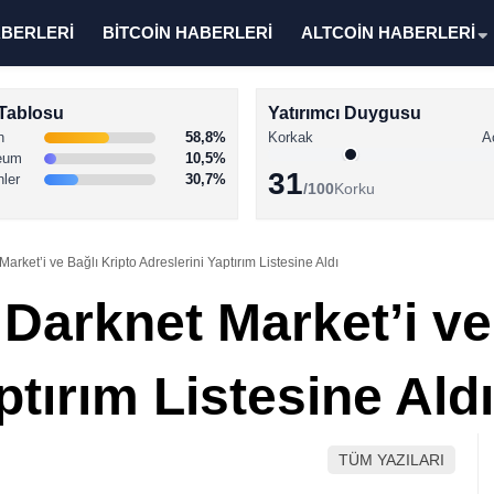
ABERLERİ
BİTCOİN HABERLERİ
ALTCOİN HABERLERİ
Tablosu
Yatırımcı Duygusu
n
58,8%
Korkak
A
eum
10,5%
31
nler
30,7%
/100
Korku
ket’i ve Bağlı Kripto Adreslerini Yaptırım Listesine Aldı
arknet Market’i ve 
ptırım Listesine Aldı
TÜM YAZILARI