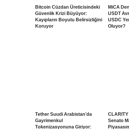
Bitcoin Cüzdan Üreticisindeki
MiCA Deng
Güvenlik Krizi Büyüyor:
USDT Avr
Kayıpların Boyutu Belirsizliğini
USDC Yen
Koruyor
Oluyor?
Tether Suudi Arabistan’da
CLARITY A
Gayrimenkul
Senato Ma
Tokenizasyonuna Giriyor:
Piyasasın