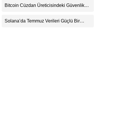
Henüz Yok
Bitcoin Cüzdan Üreticisindeki Güvenlik
LinkedIn
Krizi Büyüyor: Kayıpların Boyutu
Belirsizliğini Koruyor
Solana’da Temmuz Verileri Güçlü Bir
Telegram
Toparlanmaya İşaret Ediyor: Büyümeyi Bu
Kez Sadece Memecoin’ler Taşımıyor