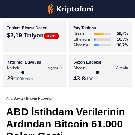
Toplam Piyasa Değeri
Pay Tablosu
Bitcoin
58,8%
$2,19 Trilyon
-0.70%
Ethereum
10,5%
Altcoinler
30,7%
KRİPTO PARA HABERLERİ
Facebook
BİTCOİN HABERLERİ
Yatırımcı Duygusu
Sezon Endeksi
Korkak
Açgözlü
Bitcoin
Altcoin
ALTCOİN HABERLERİ
29
43.8
/100
Korku
/100
AKADEMİ
Instagram
SÖZLÜK
Ana Sayfa
›
Bitcoin Haberleri
ABD İstihdam Verilerinin
Youtube
Ardından Bitcoin 61.000
TikTok