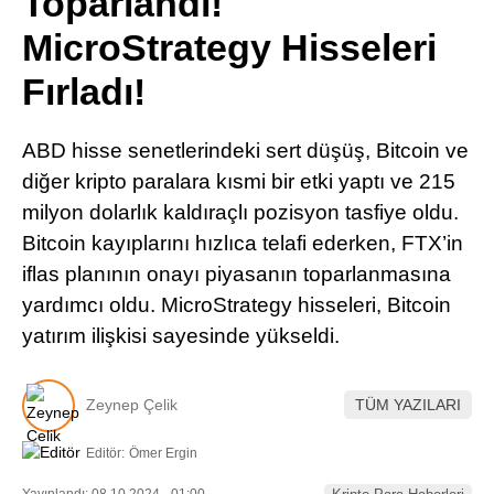
Toparlandı!
Pinterest
MicroStrategy Hisseleri
Fırladı!
LinkedIn
ABD hisse senetlerindeki sert düşüş, Bitcoin ve
Telegram
diğer kripto paralara kısmi bir etki yaptı ve 215
milyon dolarlık kaldıraçlı pozisyon tasfiye oldu.
Bitcoin kayıplarını hızlıca telafi ederken, FTX’in
iflas planının onayı piyasanın toparlanmasına
yardımcı oldu. MicroStrategy hisseleri, Bitcoin
yatırım ilişkisi sayesinde yükseldi.
Zeynep Çelik
TÜM YAZILARI
Editör:
Ömer Ergin
Yayınlandı: 08.10.2024 - 01:00