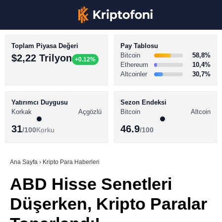
Toplam Piyasa Değeri
Pay Tablosu
Bitcoin
58,8%
$2,22 Trilyon
+0.12%
Ethereum
10,4%
Altcoinler
30,7%
KRİPTO PARA HABERLERİ
Facebook
BİTCOİN HABERLERİ
Yatırımcı Duygusu
Sezon Endeksi
Korkak
Açgözlü
Bitcoin
Altcoin
ALTCOİN HABERLERİ
31
46.9
/100
Korku
/100
AKADEMİ
Instagram
SÖZLÜK
Ana Sayfa
›
Kripto Para Haberleri
ABD Hisse Senetleri
Youtube
Düşerken, Kripto Paralar
TikTok