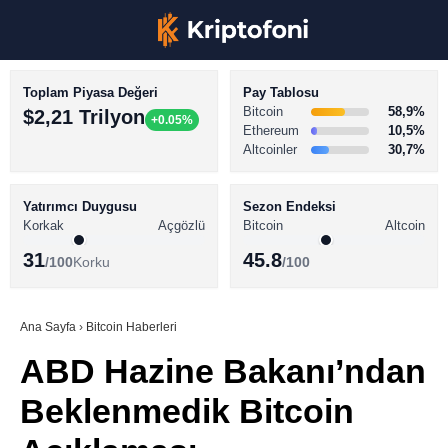
Toplam Piyasa Değeri
Pay Tablosu
Bitcoin
58,9%
$2,21 Trilyon
+0.05%
Ethereum
10,5%
Altcoinler
30,7%
KRİPTO PARA HABERLERİ
Facebook
BİTCOİN HABERLERİ
Yatırımcı Duygusu
Sezon Endeksi
Korkak
Açgözlü
Bitcoin
Altcoin
ALTCOİN HABERLERİ
31
45.8
/100
Korku
/100
AKADEMİ
Instagram
SÖZLÜK
Ana Sayfa
›
Bitcoin Haberleri
ABD Hazine Bakanı’ndan
Youtube
Beklenmedik Bitcoin
TikTok