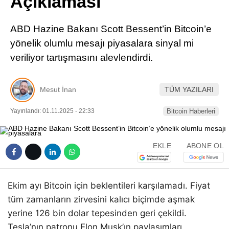
Açıklaması
Pinterest
ABD Hazine Bakanı Scott Bessent’in Bitcoin’e
LinkedIn
yönelik olumlu mesajı piyasalara sinyal mi
veriliyor tartışmasını alevlendirdi.
Telegram
Mesut İnan
TÜM YAZILARI
Yayınlandı: 01.11.2025 - 22:33
Bitcoin Haberleri
EKLE
ABONE OL
Ekim ayı Bitcoin için beklentileri karşılamadı. Fiyat
tüm zamanların zirvesini kalıcı biçimde aşmak
yerine 126 bin dolar tepesinden geri çekildi.
Tesla’nın patronu Elon Musk’ın paylaşımları