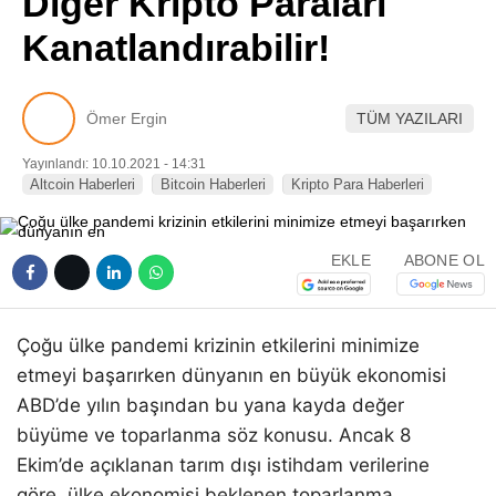
Diğer Kripto Paraları
Pinterest
Kanatlandırabilir!
LinkedIn
Ömer Ergin
TÜM YAZILARI
Telegram
Yayınlandı: 10.10.2021 - 14:31
Altcoin Haberleri
Bitcoin Haberleri
Kripto Para Haberleri
EKLE
ABONE OL
Çoğu ülke pandemi krizinin etkilerini minimize
etmeyi başarırken dünyanın en büyük ekonomisi
ABD’de yılın başından bu yana kayda değer
büyüme ve toparlanma söz konusu. Ancak 8
Ekim’de açıklanan tarım dışı istihdam verilerine
göre, ülke ekonomisi beklenen toparlanma