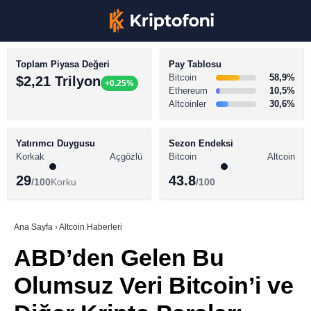
Toplam Piyasa Değeri
Pay Tablosu
Bitcoin
58,9%
$2,21 Trilyon
+0.25%
Ethereum
10,5%
Altcoinler
30,6%
KRİPTO PARA HABERLERİ
Facebook
BİTCOİN HABERLERİ
Yatırımcı Duygusu
Sezon Endeksi
Korkak
Açgözlü
Bitcoin
Altcoin
ALTCOİN HABERLERİ
29
43.8
/100
Korku
/100
AKADEMİ
Instagram
SÖZLÜK
Ana Sayfa
›
Altcoin Haberleri
ABD’den Gelen Bu
Youtube
Olumsuz Veri Bitcoin’i ve
TikTok