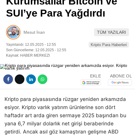
Kurumsallar Bitcoin ve
Pinterest
SUI’ye Para Yağdırdı
LinkedIn
Mesut İnan
TÜM YAZILARI
Telegram
Yayınlandı: 12.05.2025 - 12:55
Kripto Para Haberleri
Son Güncelleme: 12.05.2025 - 12:55
Kaynak: HABER MERKEZI
EKLE
ABONE OL
Kripto para piyasasında rüzgar yeniden arkamızda
esiyor. Kripto varlık yatırım ürünlerine son dört
haftadır art arda giren sermaye 2025 başından bu
yana 6,7 milyar dolarlık net girişi beraberinde
getirdi. Ancak asıl göz kamaştıran gelişme ABD