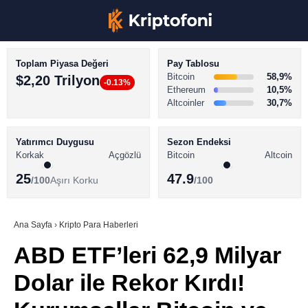
Toplam Piyasa Değeri
Pay Tablosu
Bitcoin
58,9%
$2,20 Trilyon
-0.13%
Ethereum
10,5%
Altcoinler
30,7%
KRİPTO PARA HABERLERİ
Facebook
BİTCOİN HABERLERİ
Yatırımcı Duygusu
Sezon Endeksi
Korkak
Açgözlü
Bitcoin
Altcoin
ALTCOİN HABERLERİ
25
47.9
/100
Aşırı Korku
/100
AKADEMİ
Instagram
SÖZLÜK
Ana Sayfa
›
Kripto Para Haberleri
ABD ETF’leri 62,9 Milyar
Youtube
Dolar ile Rekor Kırdı!
TikTok