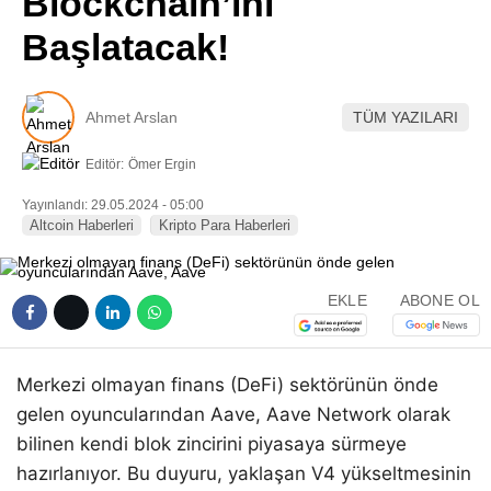
Blockchain’ini
Pinterest
Başlatacak!
LinkedIn
Ahmet Arslan
TÜM YAZILARI
Telegram
Editör:
Ömer Ergin
Yayınlandı: 29.05.2024 - 05:00
Altcoin Haberleri
Kripto Para Haberleri
EKLE
ABONE OL
Merkezi olmayan finans (DeFi) sektörünün önde
gelen oyuncularından Aave, Aave Network olarak
bilinen kendi blok zincirini piyasaya sürmeye
hazırlanıyor. Bu duyuru, yaklaşan V4 yükseltmesinin