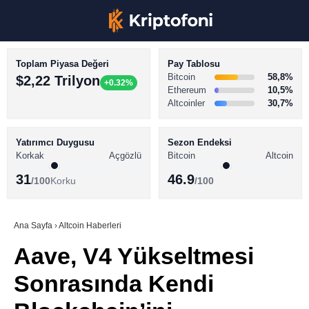
Toplam Piyasa Değeri
Pay Tablosu
Bitcoin
58,8%
$2,22 Trilyon
+0.32%
Ethereum
10,5%
Altcoinler
30,7%
KRİPTO PARA HABERLERİ
Facebook
BİTCOİN HABERLERİ
Yatırımcı Duygusu
Sezon Endeksi
Korkak
Açgözlü
Bitcoin
Altcoin
ALTCOİN HABERLERİ
31
46.9
/100
Korku
/100
AKADEMİ
Instagram
SÖZLÜK
Ana Sayfa
›
Altcoin Haberleri
Aave, V4 Yükseltmesi
Youtube
Sonrasında Kendi
TikTok