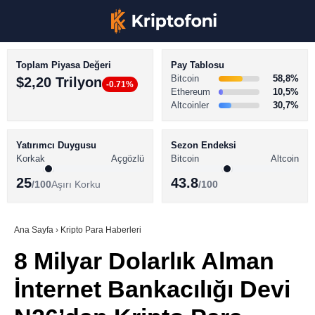
Toplam Piyasa Değeri
Pay Tablosu
Bitcoin
58,8%
$2,20 Trilyon
-0.71%
Ethereum
10,5%
Altcoinler
30,7%
KRİPTO PARA HABERLERİ
Facebook
BİTCOİN HABERLERİ
Yatırımcı Duygusu
Sezon Endeksi
Korkak
Açgözlü
Bitcoin
Altcoin
ALTCOİN HABERLERİ
25
43.8
/100
Aşırı Korku
/100
AKADEMİ
Instagram
SÖZLÜK
Ana Sayfa
›
Kripto Para Haberleri
8 Milyar Dolarlık Alman
Youtube
İnternet Bankacılığı Devi
TikTok