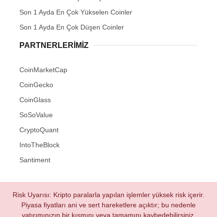
Son 1 Ayda En Çok Yükselen Coinler
Son 1 Ayda En Çok Düşen Coinler
PARTNERLERIMIZ
CoinMarketCap
CoinGecko
CoinGlass
SoSoValue
CryptoQuant
IntoTheBlock
Santiment
Risk Uyarısı: Kripto paralarla yapılan işlemler yüksek risk içerir.
Piyasa fiyatları ani ve sert hareketlere açıktır; bu nedenle
yatırımınızın bir kısmını veya tamamını kaybedebilirsiniz.