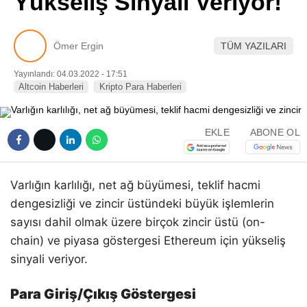
Yükseliş Sinyali Veriyor!
Pinterest
Ömer Ergin
TÜM YAZILARI
LinkedIn
Yayınlandı: 04.03.2022 - 17:51
Altcoin Haberleri
Kripto Para Haberleri
Telegram
EKLE
ABONE OL
Varlığın karlılığı, net ağ büyümesi, teklif hacmi
dengesizliği ve zincir üstündeki büyük işlemlerin
sayısı dahil olmak üzere birçok zincir üstü (on-
chain) ve piyasa göstergesi Ethereum için yükseliş
sinyali veriyor.
Para Giriş/Çıkış Göstergesi