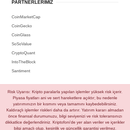
PARTNERLERIMIZ
CoinMarketCap
CoinGecko
CoinGlass
SoSoValue
CryptoQuant
IntoTheBlock
Santiment
Risk Uyarısı: Kripto paralarla yapılan işlemler yüksek risk içerir.
Piyasa fiyatları ani ve sert hareketlere açıktır; bu nedenle
yatırımınızın bir kısmını veya tamamını kaybedebilirsiniz.
Kaldıraçlı işlemler riskleri daha da artırır. Yatırım kararı almadan
önce finansal durumunuzu, bilgi seviyenizi ve risk toleransınızı
dikkatlice değerlendiriniz. Kriptofoni’de yer alan veriler ve içerikler
bilgi amaçlı olup, kesinlik ve güncellik garantisi verilmez.