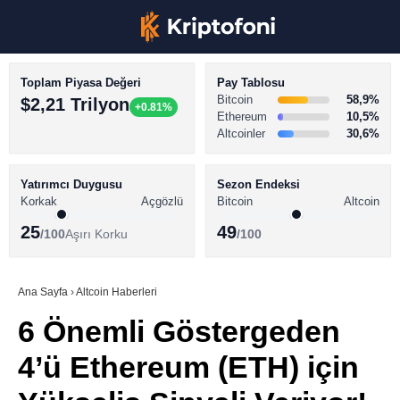
Toplam Piyasa Değeri
Pay Tablosu
Bitcoin
58,9%
$2,21 Trilyon
+0.81%
Ethereum
10,5%
Altcoinler
30,6%
KRİPTO PARA HABERLERİ
Facebook
BİTCOİN HABERLERİ
Yatırımcı Duygusu
Sezon Endeksi
Korkak
Açgözlü
Bitcoin
Altcoin
ALTCOİN HABERLERİ
25
49
/100
Aşırı Korku
/100
AKADEMİ
Instagram
SÖZLÜK
Ana Sayfa
›
Altcoin Haberleri
6 Önemli Göstergeden
Youtube
4’ü Ethereum (ETH) için
TikTok