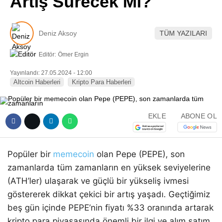
Artış Sürecek Mi?
Pinterest
Deniz Aksoy
TÜM YAZILARI
LinkedIn
Editör:
Ömer Ergin
Telegram
Yayınlandı: 27.05.2024 - 12:00
Altcoin Haberleri
Kripto Para Haberleri
EKLE
ABONE OL
Popüler bir
memecoin
olan Pepe (PEPE), son
zamanlarda tüm zamanların en yüksek seviyelerine
(ATH’ler) ulaşarak ve güçlü bir yükseliş ivmesi
göstererek dikkat çekici bir artış yaşadı. Geçtiğimiz
beş gün içinde PEPE’nin fiyatı %33 oranında artarak
kripto para piyasasında önemli bir ilgi ve alım satım