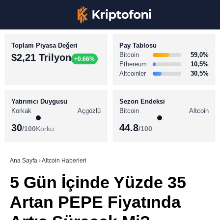
Toplam Piyasa Değeri
Pay Tablosu
Bitcoin
59,0%
$2,21 Trilyon
+0.66%
Ethereum
10,5%
Altcoinler
30,5%
KRİPTO PARA HABERLERİ
Facebook
BİTCOİN HABERLERİ
Yatırımcı Duygusu
Sezon Endeksi
Korkak
Açgözlü
Bitcoin
Altcoin
ALTCOİN HABERLERİ
30
44.8
/100
Korku
/100
AKADEMİ
Instagram
SÖZLÜK
Ana Sayfa
›
Altcoin Haberleri
5 Gün İçinde Yüzde 35
Youtube
Artan PEPE Fiyatında
TikTok